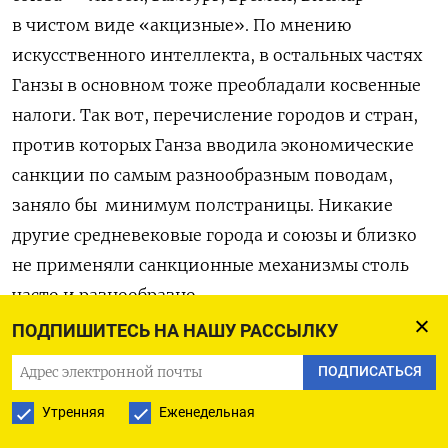
в чистом виде «акцизные». По мнению
искусственного интеллекта, в остальных частях
Ганзы в основном тоже преобладали косвенные
налоги. Так вот, перечисление городов и стран,
против которых Ганза вводила экономические
санкции по самым разнообразным поводам,
заняло бы минимум полстраницы. Никакие
другие средневековые города и союзы и близко
не применяли санкционные механизмы столь
часто и разнообразно.
ПОДПИШИТЕСЬ НА НАШУ РАССЫЛКУ
Более того, самый подробный документ,
ПОДПИСАТЬСЯ
регламентировавший деятельность и взаимные
обязательства участников Ганзы, можно сказать
Утренняя
Еженедельная
ее конституция, — Кельнская конфедерация 1367