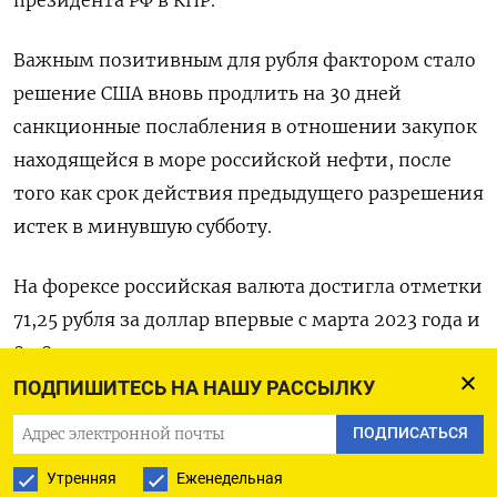
Важным позитивным для рубля фактором стало
решение США вновь продлить на 30 ​дней
санкционные послабления в ​отношении закупок
находящейся в ​море российской ⁠нефти, после
того как срок действия предыдущего разрешения
истек ‌в минувшую субботу.
На форексе российская ‌валюта достигла отметки
71,25 рубля за доллар впервые с марта 2023 года и
​82,87 за евро впервые с мая того же года, а на
‌Мосбирже - 10,45 рубля за юань впервые с начала
ПОДПИШИТЕСЬ НА НАШУ РАССЫЛКУ
февраля 2023 года.
ПОДПИСАТЬСЯ
К ​10.40 МСК пара юань/рубль расчетами «завтра»
Утренняя
Еженедельная