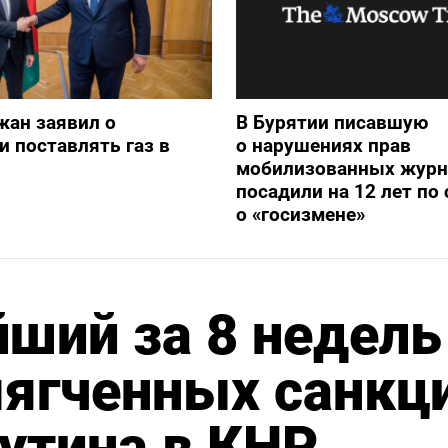
жан заявил о
В Бурятии писавшую
и поставлять газ в
о нарушениях прав
мобилизованных журн
посадили на 12 лет по 
о «госизмене»
йший за 8 недель
мягченных санкц
утина в КНР