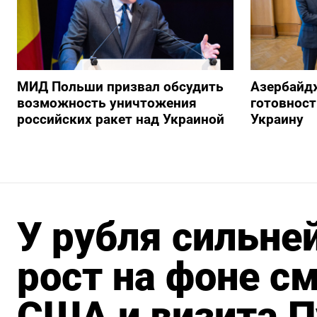
МИД Польши призвал обсудить
Азербайд
возможность уничтожения
готовност
российских ракет над Украиной
Украину
У рубля сильне
рост на фоне с
США и визита П