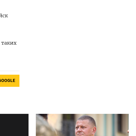
йск
 таких
GOOGLE