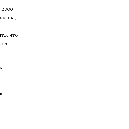
 2000
азала,
ть, что
она.
ь,
к