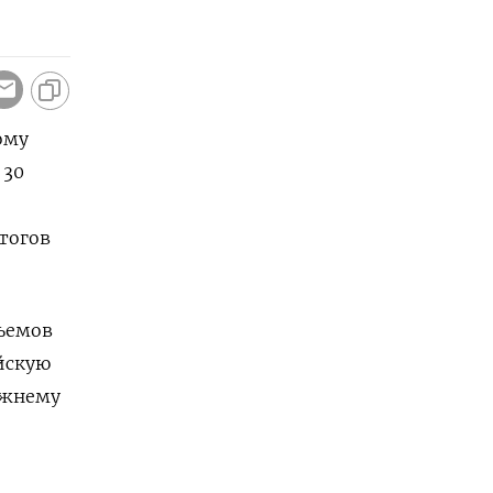
ому
 30
тогов
ъемов
йскую
ежнему