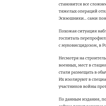
становится все сложнее
тяжелых операций отка
Эсвэошники… сами по
Похожая ситуация набл
госпиталь перепрофил
с муковисцидозом, в Р
Несмотря на строитель
военных, мест в стаци
стали размещать в об
Их изолируют в специа
участников войны прот
По данным издания, п