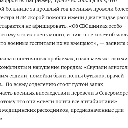
на фронте. Например, публично сообщалось, что
й больнице за прошлый год военным провели более
сестра НИИ скорой помощи имени Джанелидзе расск
 стараются не афишировать. «Об
СВОшниках особо
отому что их очень много, и никто не хочет объявля
 что военные госпитали их не вмещают», — заявила 
азала о постоянных проблемах, создаваемых такими
конфликты и нарушение порядка: «Скупали алкогол
ним ездили, помойки были полны бутылок, врачей
и… По всему отделению стоял густой запах
 часть военных впоследствии перевели в Североморс
потому что они «съели почти все антибиотики»
ы медицинских расходников, предназначенные для
в.