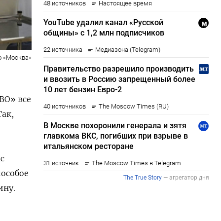
о «Москва»
ВО» все
Так,
с
«особое
ину.