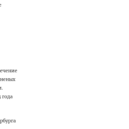
е
.
лечение
аненых
и.
 года
рбурга