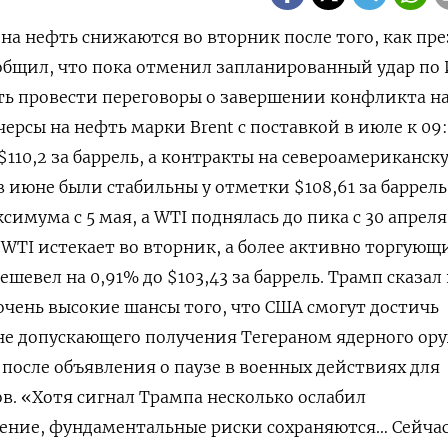
 на нефть снижаются во вторник после того, как пр
бщил, что пока отменил запланированный удар по 
ть провести переговоры о завершении конфликта н
ерсы на нефть марки Brent с поставкой в июле к 09
$110,2 за баррель, ​а контракты на североамериканску
в июне были стабильны у отметки $108,61 за ‌баррель.
имума с ‌5 мая, а WTI поднялась до пика с 30 апреля
​WTI истекает во вторник, а более активно торгующ
шевел на 0,91% до $103,43 за баррель. Трамп сказал 
 очень высокие шансы того, что США смогут достичь
 не допускающего получения Тегераном ядерного ор
 после объявления о паузе в военных действиях для ​
в. «Хотя сигнал ​Трампа несколько ослабил
ление, фундаментальные риски сохраняются… Сейча