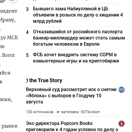
Бывшего зама Набиуллиной в ЦБ
3
езидент
объявили в розыск по делу о хищении 4
Ирану,
млрд рублей
а
Отказавшийся от российского паспорта
4
:39 МСК
банкир-миллиардер может стать самым
богатым человеком в Европе
ю ​
ФСБ хочет внедрить систему СОРМ в
 Brent
5
комьютерные игры и на криптобиржи
.
ийся
в
ужия,
с рынок