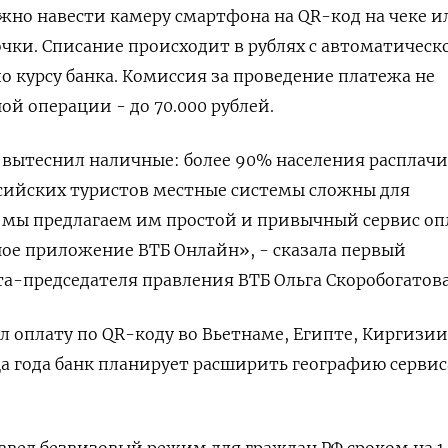
ужно навести камеру смартфона на ‌QR-код на чеке и
очки. Списание происходит в рублях с автоматическ
о курсу банка. Комиссия за проведение платежа не
ной операции - до 70.000 рублей.
о вытеснил наличные: более 90% населения расплач
ссийских туристов местные системы сложны для
мы предлагаем им простой и привычный сервис ​оп
ное ‌приложение ВТБ Онлайн», - сказала первый
а-председателя правления ВТБ Ольга ​Скоробогатова
ил оплату по QR-коду во Вьетнаме, Египте, Киргизии
а года банк планирует расширить географию сервиса