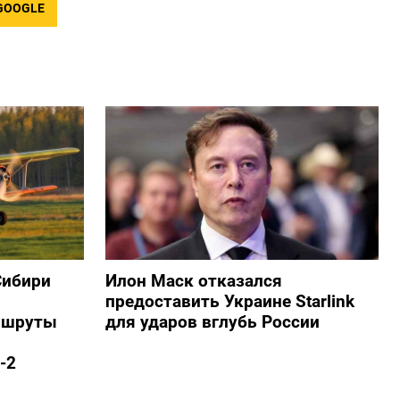
GOOGLE
Сибири
Илон Маск отказался
предоставить Украине Starlink
ршруты
для ударов вглубь России
-2