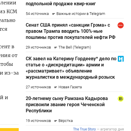
влении
 из KCM
еально
тся
сент в
ения от
чтобы
и из-за
ей и