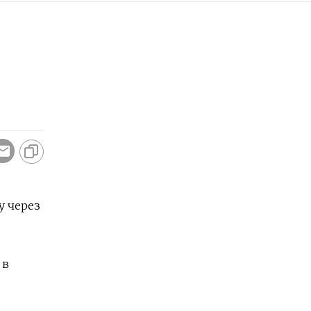
у через
 в