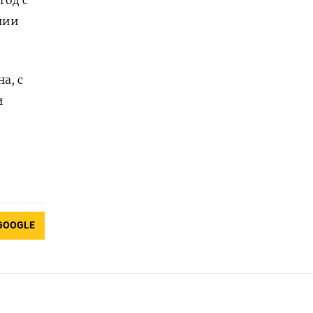
д с ​
нии
а, с
и
GOOGLE