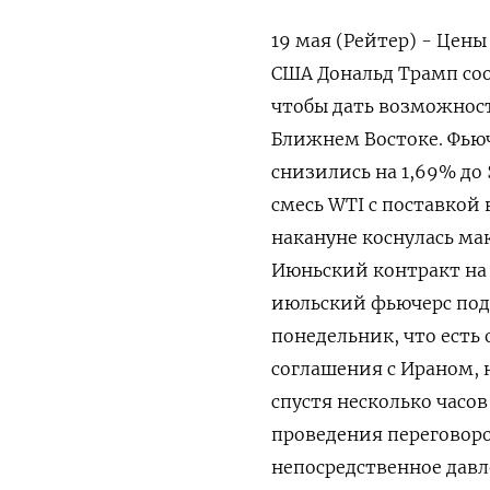
19 мая (Рейтер) - Цены
США Дональд Трамп соо
чтобы ‌дать возможнос
Ближнем Востоке. Фьюч
снизились на ​1,69% до 
смесь WTI с ⁠поставкой 
накануне коснулась макс
Июньский контракт на 
июльский фьючерс ‌поде
понедельник, ​что есть
‌соглашения с Ираном,
спустя несколько часов
проведения переговоро
‌непосредственное дав