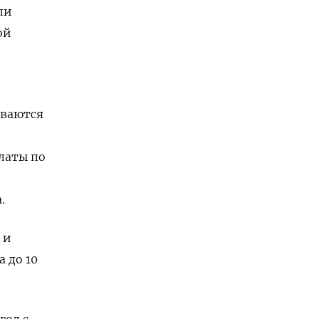
ли
ой
иваются
латы по
.
 и
 до 10