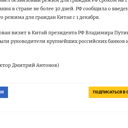
вел безвизовый режим для граждан РФ сроком на 1 го
ия в ⁠стране не более 30 дней. РФ сообщила о введе
 режима ‌для граждан Китая с 1 декабря.
ован ‌визит в Китай президента РФ Владимира Путин
были руководители крупнейших российских банков 
актор Дмитрий Антонов)
АМ
ПОДПИСАТЬСЯ В 