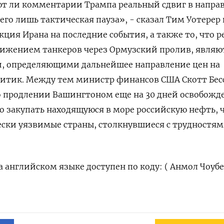
ют ли ​комментарии Трампа реальный сдвиг в напра
его лишь тактическая пауза», - сказал Тим Уотерер
акция Ирана на последние события, а также то, что р
вижением танкеров через Ормузский пролив, являю
 определяющими дальнейшее направление цен ​на
алитик. Между тем министр финансов США Скотт Бес
 продлении Вашингтоном еще на ‌30 дней освобожд
 закупать находящуюся в ‌море российскую нефть, 
ски уязвимые страны, столкнувшиеся с трудностям
 английском языке доступен по ‌коду: ( Анмол Чоуб