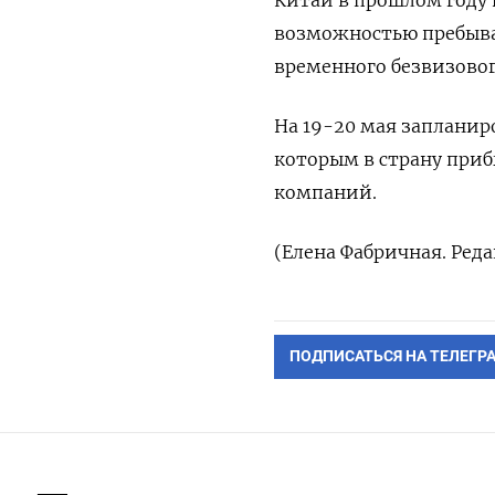
Китай в прошлом году в
возможностью пребыван
временного безвизового
На 19-20 мая запланир
которым в ​страну при
‌компаний.
(Елена Фабричная. Ред
ПОДПИСАТЬСЯ НА ТЕЛЕГР