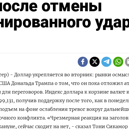
после отмены
нированного уда
тер) - Доллар укрепляется во вторник: рынки осмы
США Дональда Трампа о том, что он пока отложил ат
 ‌для переговоров. Индекс доллара к корзине валют к
99,131, получив поддержку после того, как в понеде
одъем на ​фоне ослабления тревог вокруг дальнейше
чного ​конфликта. «Чрезмерная реакция на ⁠заголов
уне, сейчас сходит на ‌нет, - сказал Тони Сикамор и