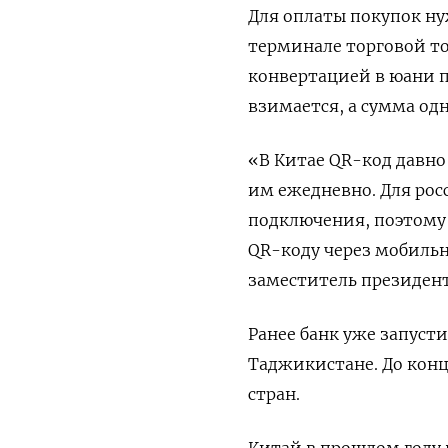
Для оплаты покупок ⁠н
терминале торговой ‌т
конвертацией в юани ​п
‌взимается, а сумма од
«В Китае ​QR-код давн
им ‌ежедневно. Для ро
подключения, поэтому 
QR-коду ​через мобиль
заместитель президент
Ранее банк уже запуст
Таджикистане. До конц
стран.