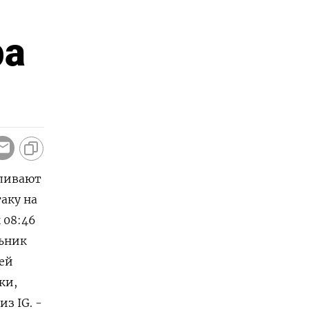
ра
сливают
аку на
 08:46
льник
й ​
ки,
з ‌IG. -