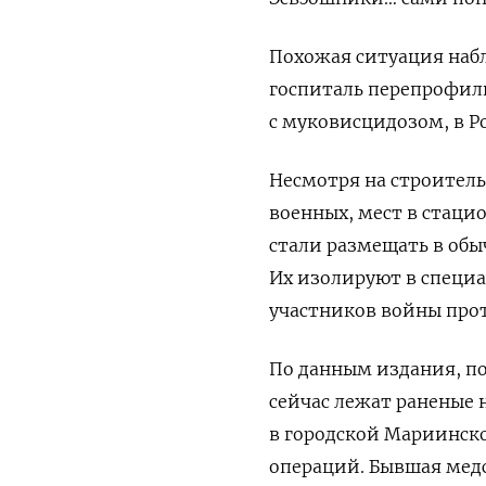
Похожая ситуация набл
госпиталь перепрофил
с муковисцидозом, в Р
Несмотря на строитель
военных, мест в стаци
стали размещать в об
Их изолируют в специа
участников войны прот
По данным издания, п
сейчас лежат раненые 
в городской Мариинско
операций. Бывшая мед