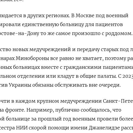
юдается в других регионах. В Москве под военный
ировали единственную больницу для пациентов
остове-на-Дону то же самое произошло с роддомом
ство новых медучреждений и передачу старых под 
онарах Минобороны все равно не хватает, поэтому р
ычных больницах вместе с гражданскими пациентам
льном отделении или кладут в общие палаты. С 2023
ив Украины обязаны обслуживать вне очереди.
очти в каждом крупном медучреждении Санкт-Пете
на фронте. Например, публично сообщалось, что
й больнице за прошлый год военным провели более
сестра НИИ скорой помощи имени Джанелидзе расск