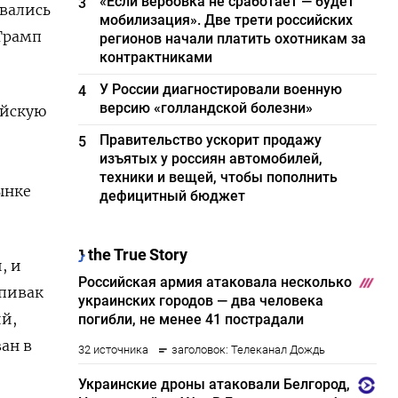
«Если вербовка не сработает — будет
3
вались
мобилизация». Две трети российских
 Трамп
регионов начали платить охотникам за
контрактниками
У России диагностировали военную
4
версию «голландской болезни»
ройскую
Правительство ускорит продажу
5
изъятых у россиян автомобилей,
техники и вещей, чтобы пополнить
ынке
дефицитный бюджет
, и
Спивак
ий,
ван в