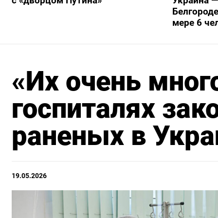
с «дворцом Путина»
Украина —
Белгороде
мере 6 че
«Их очень мног
госпиталях зак
раненых в Укра
19.05.2026