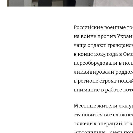
Российские военные го
на войне против Украи
чаще отдают гражданс
в конце 2025 года в
Омс
переоборудовали в пол
ликвидировали роддом
в регионе строят новы
внимание в работе кот
Местные жители жалую
становится все сложнее
тяжелых операций отка
Эсвэошники… сами по