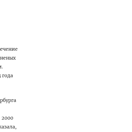
.
лечение
аненых
и.
 года
рбурга
 2000
азала,