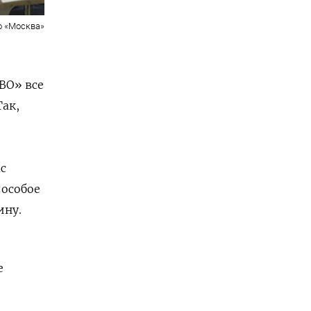
о «Москва»
ВО» все
Так,
с
«особое
ину.
е