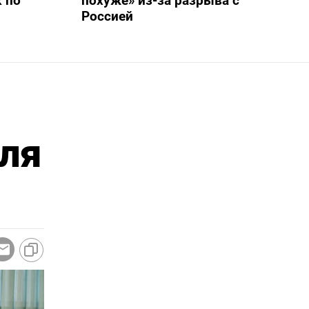
 по
похуже» из-за разрыва с
Россией
для