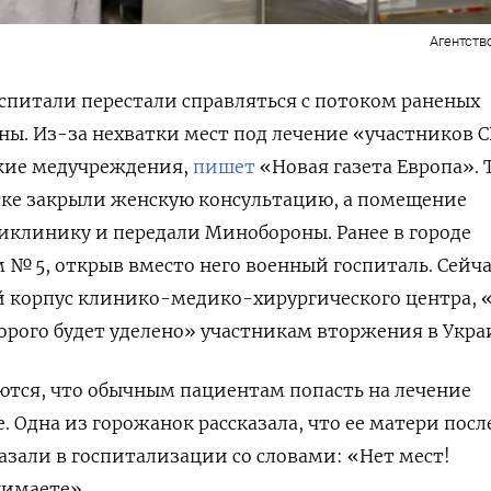
Агентств
спитали перестали справляться с потоком раненых
ны. Из-за нехватки мест под лечение «участников С
кие медучреждения,
пишет
«Новая газета Европа». 
ке закрыли женскую консультацию, а помещение
иклинику и передали Минобороны. Ранее в городе
 № 5,
открыв вместо него военный госпиталь. Сейча
й корпус клинико-медико-хирургического центра, 
орого будет уделено» участникам вторжения в Укра
тся, что обычным пациентам попасть на лечение
. Одна из горожанок рассказала, что ее матери посл
зали в госпитализации со словами: «Нет мест!
нимаете».