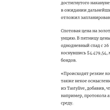
достигнутого наканун
в ожидании ‌дальнейши
отложил запланирован
Спотовая цена на золото
унцию. В ⁠пятницу цены
однодневный спад ‌с 26
коснувшись $4.479,54, 
бондов.
«Происходят резкие ко
также некое осмыслени
из Tastylive, добавив,
например, ​протокола а
среду.