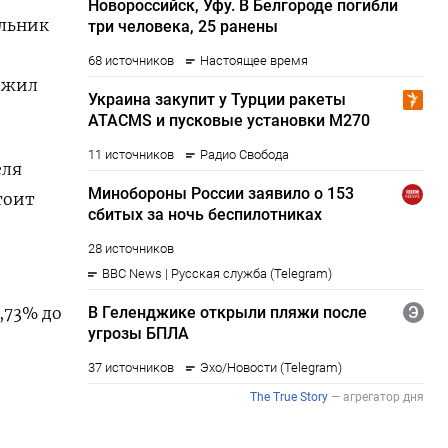
ьник ​
ожил
еля
тоит
2,73% до