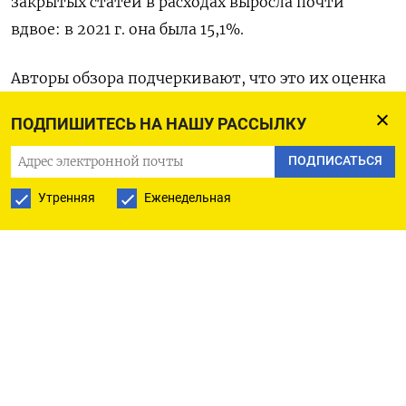
закрытых статей в расходах выросла почти
вдвое: в 2021 г. она была 15,1%.
Авторы обзора подчеркивают, что это их оценка
на основе «фрагментарно доступных сведений
ПОДПИШИТЕСЬ НА НАШУ РАССЫЛКУ
из разных источников», поскольку с 2022 г.
данные по расходам федерального бюджета
ПОДПИСАТЬСЯ
перестали публиковаться.
Утренняя
Еженедельная
Исходя из этой оценки, размер закрытой части
равен 12,3 трлн руб. из 42,9 трлн общих расходов.
Открытая часть составила 30,6 трлн руб., на
триллион меньше, чем в
законопроекте
об
итогах исполнения бюджета-2025. В нем
указаны данные о расходах на 31,6 трлн руб.,
остальные расходы не опубликованы, поскольку