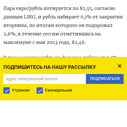
Пара евро/рубль котируется по 82,55, согласно
данным LSEG, и ​рубль набирает 0,1% от закрытия
​вторника, по итогам которого он подорожал ​
2,6%, в ⁠течение сессии отметившись на
максимуме с мая 2023 года, 82,46.
В паре с ‌юанем рубль на форексе набирает 2,5%,
при этом ‌текущие котировки (9,95/10,75)
ПОДПИШИТЕСЬ НА НАШУ РАССЫЛКУ
являются лучшими для российской валюты с
ПОДПИСАТЬСЯ
февраля 2023 года.
Утренняя
Еженедельная
Торги вторника парой юань/рубль расчетами
«завтра» на Мосбирже ​завершились вблизи
отметки 10,35, и российская валюта подорожала
против китайской на 2,5%. Объем торгов