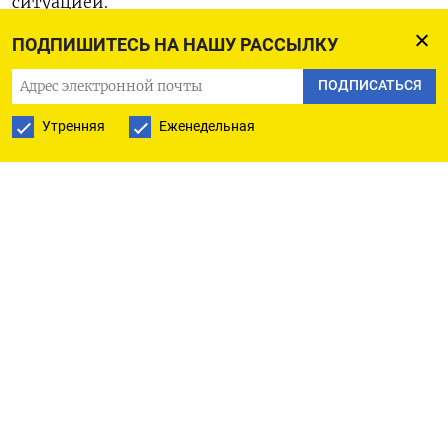
ситуацией.
ПОДПИШИТЕСЬ НА НАШУ РАССЫЛКУ
Джон Коул, специальный посланник Трампа в
Минске, наладил отношения с белорусским
ПОДПИСАТЬСЯ
диктатором, который в обмен на ослабление
Утренняя
Еженедельная
некоторых санкций выпустил за год около 500
политзаключенных. Теперь, по словам
источников Bloomberg, в Вашингтоне считают,
что отмена ограничений на экспорт калия из
Беларуси может помочь дистанцировать ее от
России и улучшить отношения с Минском.
До того, как западные санкции ограничили
вывоз калийных удобрений в ответ на
политические репрессии и помощь Лукашенко в
организации вторжения российских войск в