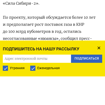
«Сила Сибири-2».
По проекту, который обсуждается более 10 лет
и предполагает рост поставок газа в КНР
до 100 млрд кубометров в год, остались
несогласованные «нюансы», сообщил пресс-
секретарь президента Дмитрий Песков после
ПОДПИШИТЕСЬ НА НАШУ РАССЫЛКУ
переговоров Путина с председателем КНР
ПОДПИСАТЬСЯ
Си Цзиньпином.
Утренняя
Еженедельная
«Какие-то нюансы осталось договорить», —
сказал Песков, добавив, что согласованы
«основные параметры понимания» и маршрут
будущей трубы, но по-прежнему нет четких
договоренностей о сроках реализации проекта.