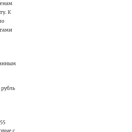
ценам
у. К
по
етами
 данным
 рубль
и
955
ервые с