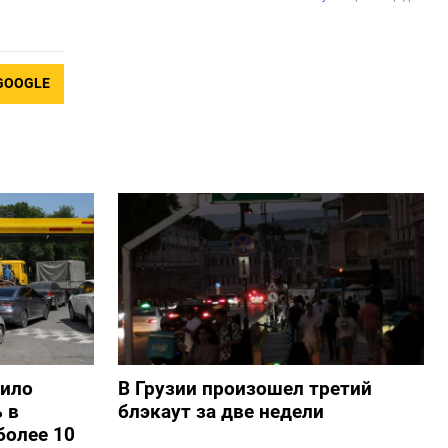
GOOGLE
шило
В Грузии произошел третий
 в
блэкаут за две недели
более 10