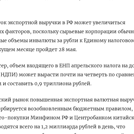
ок экспортной выручки в РФ может увеличиться
х факторов, поскольку сырьевые корпорации обычн
ые объемы инвалюты за рубли к Единому налогово
кущем месяце пройдет 28 мая.
тер, объем входящего в ЕНП апрельского налога на д
НДПИ) может вырасти почти на четверть по сравне
и составить 0,9 триллиона рублей.
ский рынок повышенная экспортная валютная выру
рбируется возобновленным бюджетным правилом,
тто-покупки Минфином РФ и Центробанком китайс
дятся всего на 1,2 миллиарда рублей в день, что ​