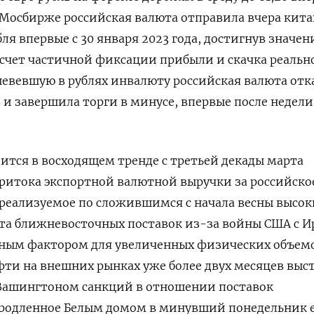
а Мосбирже российская валюта отправила ​вчера кит
ля впервые с 30 января 2023 года, достигнув значен
за счет частичной фиксации прибыли и скачка реальн
шевевшую в рублях инвалюту российская валюта отк
 ​и завершила торги в минусе, впервые после недели
дится в восходящем тренде с третьей декады марта
притока экспортной валютной выручки за российско
 реализуемое по сложившимся с начала весны высо
та ближневосточных поставок из-за войны США с И
ным фактором для увеличенных физических объем
фти на внешних рынках ​уже более двух месяцев выс
 Вашингтоном санкций в отношении поставок
 продленное Белым домом в минувший понедельник 