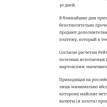
30 дней.
В ближайшие дни ​прит
безотносительно прочи
продают дополнительн
платежу, который в те
Согласно расчетам Рей
полезных ископаемых (
мартовским значением 
Приходящая на россий
лишь минимально абсо
которому майские не
валюты (и золота) прово