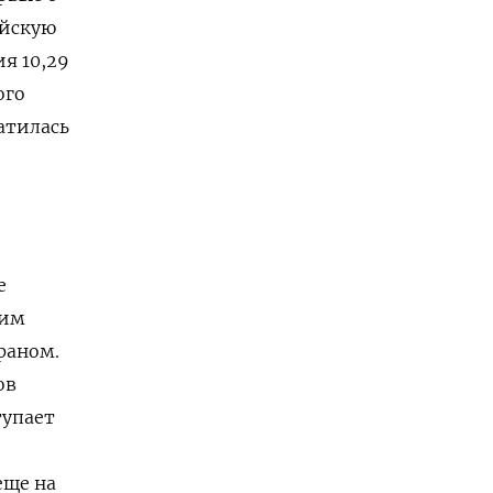
айскую
ия 10,29
ого
атилась
е
ким
раном.
ов
тупает
еще на