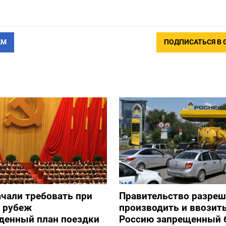
АМ
ПОДПИСАТЬСЯ В 
ачали требовать при
Правительство разре
а рубеж
производить и ввозить
денный план поездки
Россию запрещенный 