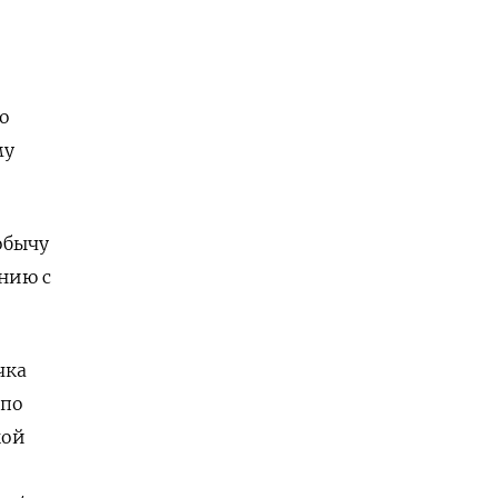
о
му
обычу
нию с
чка
 по
кой