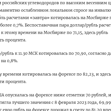
и российских углеводородов по высоким весенним 
анентно ослабленном локальном спросе на инвалют
бль расчетами «завтра» ‌котировалась на Мосбирже 
т более 0,7%. Беспоставочная пара доллар/рубль расч
к этому времени на Мосбирже по 71,15, здесь рубль
ть процента.
/рубль к 11.30 МСК котировалась по 70,90, согласно
 на 0,8%.
у времени котировалась на форексе по ​82,23, и здесь
ети процента.
ША опускалась на форексе ниже отметки 70 рублей, 
игла лучшего значения с ‌8 февраля 2023 года, 69,9
е с евро рубль на форексе дорожал в среду до 81,20 вп