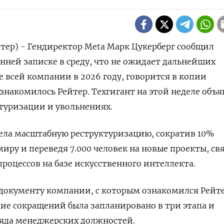
тер) - Гендиректор Meta Марк Цукерберг сообщил
нней записке в среду, что не ‌ожидает дальнейших
 всей компании в 2026 году, говорится в копии
знакомилось Рейтер. Техгигант ​на ​этой неделе ⁠объ
туризации и ‌увольнениях.
ела ‌масштабную реструктуризацию, сократив 10%
иру ​и переведя 7.000 человек на новые ‌проекты, с
роцессов ​на базе искусственного интеллекта.
документу компании, ‌с которым ознакомился Рейте
ие сокращений была запланировано в три этапа и ​
ряда менеджерских ‌должностей.