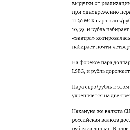
выручки от реализаци
при одновременно перм
11.30 МСК пара юань/ру
10,39, и рубль набирае
«завтра» котировалась 
набирает почти четвер
На форексе пара доллар
LSEG, и рубль дорожает
Пара ​евро/рубль к этом
укрепляется на две ​тр
Накануне же ⁠валюта С
российская валюта дост
рубля за доллар. В ‌пар