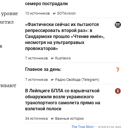
 уровне
тметил
в
агивают