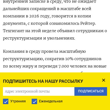
внутренней записке в среду, что не ‌ожидает
дальнейших сокращений в масштабе всей
компании в 2026 году, говорится в копии
документа, с ​которой ознакомилось Рейтер.
Техгигант ​на ​этой неделе ⁠объявил сотрудникам о
реструктуризации и ‌увольнениях.
Компания в среду провела ‌масштабную
реструктуризацию, сократив 10% сотрудников
по всему миру ​и переведя 7.000 человек на новые
‌проекты, связанные с внедрением рабочих
процессов ​на базе искусственного интеллекта.
ПОДПИШИТЕСЬ НА НАШУ РАССЫЛКУ
ПОДПИСАТЬСЯ
Согласно внутреннему документу компании, ‌с
которым ознакомился Рейтер в понедельник,
Утренняя
Еженедельная
проведение сокращений была запланировано в