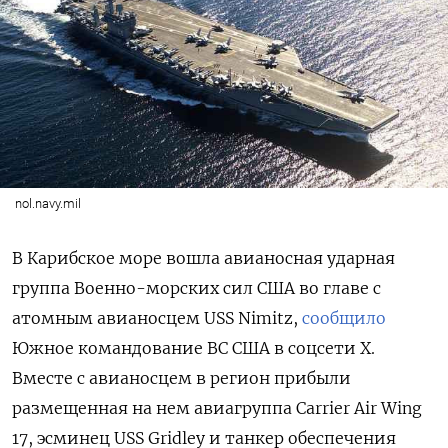
nol.navy.mil
В Карибское море вошла авианосная ударная
группа Военно-морских сил США во главе с
атомным авианосцем USS
Nimitz,
сообщило
Южное командование ВС США в соцсети Х.
Вместе с авианосцем в регион прибыли
размещенная на нем авиагруппа Carrier
Air
Wing
17, эсминец USS
Gridley и танкер обеспечения