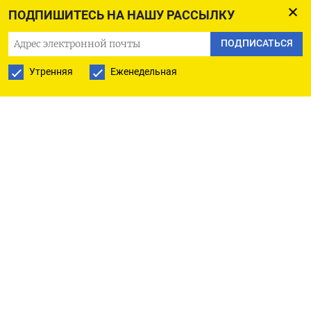
канале. По данным
Astra
и украинского
ПОДПИШИТЕСЬ НА НАШУ РАССЫЛКУ
мониторингового канала
Exilenova+
, целью удара
ПОДПИСАТЬСЯ
стал Сызранский нефтеперерабатывающий
завод (НПЗ) «Роснефти». Согласно фото местных
Утренняя
Еженедельная
жителей, после атаки на предприятии начался
сильный пожар, и в небо поднялся столб густого
черного дыма.
До этого НПЗ, перерабатывающий в год до 8,5
млн тонн нефти, подвергся атаке беспилотников
18 апреля. Тогда повреждение получило
технологическое оборудование. В результате
была остановлена работа установки первичной
переработки нефти АВТ-6, на которую
приходится более 70% мощности предприятия. В