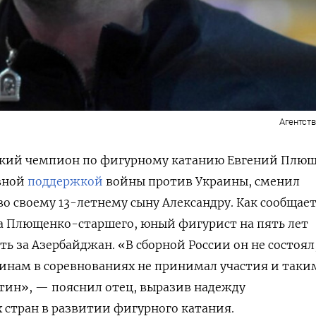
Агентств
кий чемпион по фигурному катанию Евгений Плющ
вной
поддержкой
войны против Украины, сменил
о своему 13-летнему сыну Александру. Как сообщае
а Плющенко-старшего, юный фигурист на пять лет
ь за Азербайджан. «В сборной России он не состоял,
инам в соревнованиях не принимал участия и таки
тин», — пояснил отец, выразив надежду
х стран в развитии фигурного катания.