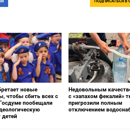
АМ
ПОДПИСАТЬСЯ В 
бретает новые
Недовольным качеств
, чтобы сбить всех с
с «запахом фекалий» 
 Госдуме пообещали
пригрозили полным
идеологическую
отключением водосна
 детей