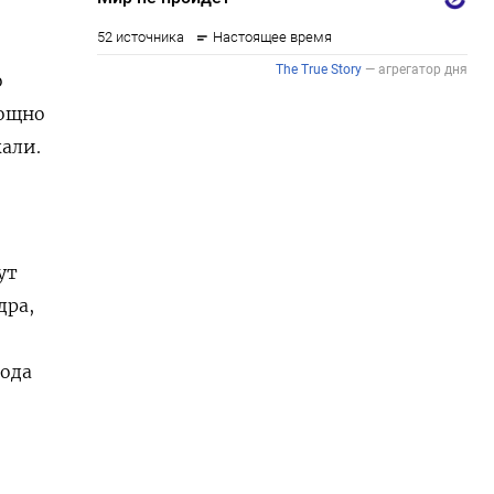
о
мощно
жали.
ут
дра,
года