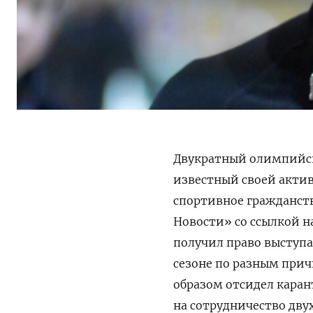
Двукратный олимпийс
известный своей акти
спортивное гражданств
Новости» со ссылкой н
получил право выступат
сезоне по разным прич
образом отсидел каран
на сотрудничество дву