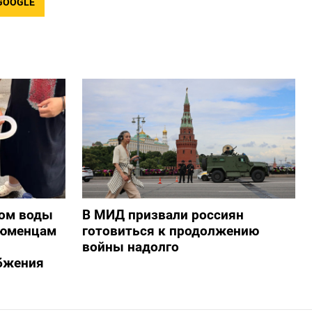
GOOGLE
ом воды
В МИД призвали россиян
тюменцам
готовиться к продолжению
войны надолго
бжения