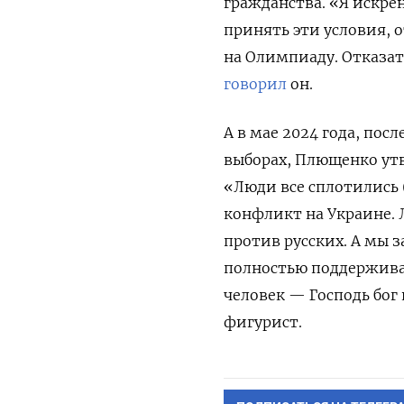
гражданства. «Я искре
принять эти условия, 
на Олимпиаду. Отказат
говорил
он.
А в мае 2024 года, по
выборах, Плющенко
ут
«Люди все сплотились 
конфликт на Украине. 
против русских. А мы 
полностью поддерживаю.
человек — Господь бог
фигурист.