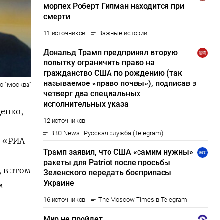
о "Москва"
енко,
т «РИА
 в этом
м