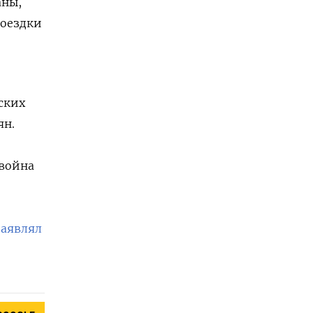
аны,
поездки
ских
ян.
 война
заявлял