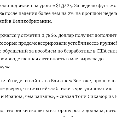
алоподвижен на уровне $1,3424. За неделю ​фунт м
% после падения более чем на ‌2% на прошлой недел
ний в Великобритании.
ржался у отметки 0,7866. Доллар получил дополни
​которые продемонстрировали устойчивость крупней
о обращений за пособием по безработице в США сни
производственная активность в мае выросла до
мума.
 12-й недели войны на Ближнем Востоке, прошло ш
 не уверен, что мы сейчас ближе к урегулированию
 Ираном, чем раньше», - сказал Тони Сикамор из I
 что ​риски скошены в ⁠сторону роста доллара, пот