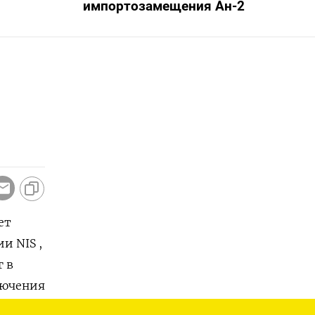
импортозамещения Ан-2
ет
и NIS ,
в ​
ключения
ми