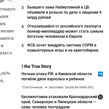
Бывшего зама Набиуллиной в ЦБ
3
ельного
объявили в розыск по делу о хищении 4
выми
млрд рублей
ия.
Отказавшийся от российского паспорта
4
вижение
банкир-миллиардер может стать самым
богатым человеком в Европе
ваются
ФСБ хочет внедрить систему СОРМ в
 и
5
комьютерные игры и на криптобиржи
зал ⁠о
0,06%
я,