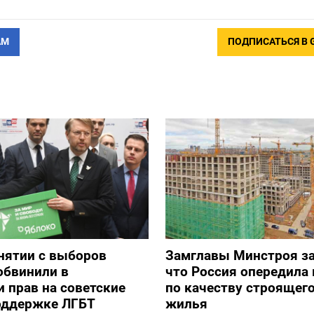
АМ
ПОДПИСАТЬСЯ В 
снятии с выборов
Замглавы Минстроя за
обвинили в
что Россия опередила 
 прав на советские
по качеству строящег
оддержке ЛГБТ
жилья