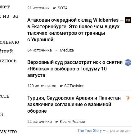
ожет
е из-за
тельную
шей ​
зилось
есть
G.
ому что