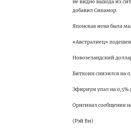
не видно выхода из си
добавил Сикамор.
Японская иена была ма
«Австралиец» ‌подешеве
Новозеландский доллар
Биткоин снизился ​на 0,
Эфириум упал на 0,5% д
Оригинал сообщения на
(Рэй Ви)