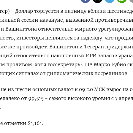
тер) - Доллар торгуется в пятницу вблизи шестинед
тильной сессии накануне, вызванной противоречи
 и Вашингтона относительно мирного урегулирован
ость, ‌инвесторы цепляются за надежду, что прод
 всё же произойдет. Вашингтон и Тегеран придержи
ций относительно накопленных ИРИ запасов урана
м проливом, хотя госсекретарь ​США Марко ​Рубио ска
ющих сигналах от дипломатических посредников.
не ‌из шести основных валют к 09:20 ‌МСК вырос на 
далеко от 99,515 - ​самого высокого уровня с 7 апрел
.
е отметки $1,161.