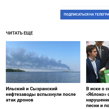
ПОДПИСАТЬСЯ НА ТЕЛЕГР
ЧИТАТЬ ЕЩЕ
Ильский и Сызранский
В иске о 
нефтезаводы вспыхнули после
«Яблоко» 
атак дронов
нарушении
песни и п