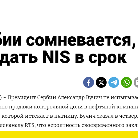
ии сомневается,
дать NIS в срок
) - Президент Сербии Александр Вучич не испытыва
но продажи ‌контрольной доли в нефтяной компани
оторой истекает в пятницу. Вучич сказал в ​четверг ​
леканалу ⁠RTS, что вероятность своевременного ‌за
щей НПЗ компанией MOL и российскими акционера