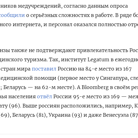
дников медучреждений, согласно данным опроса
сообщили
о серьёзных сложностях в работе. В ряде 
ного интернета, и персонал оказался полностью отр
зы также не подтверждают привлекательность Ро
инского туризма. Так, институт Legatum в ежегод
 стран мира
поставил
Россию на 84-е место из 167
медицинской помощи (первое место у Сингапура, сл
 Беларусь — на 62-м месте). А Bloomberg в своём р
вья населения
отвёл
России 95-е место из 169 — ме
уату (96). Выше россиян расположились, например, К
(69), Беларусь (81), Украина (93) и даже Венесуэла (87