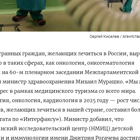
Сергей Киселев / Агентств
странных граждан, желающих лечиться в России, выр
о в таких сферах, как онкология, онкогематология
ом на 60-м пленарном заседании Межпарламентской
л министр здравоохранения Михаил Мурашко. «Мы
рес в рамках медицинского туризма со всего мира.
гия, онкология, кардиология в 2025 году — рост чис
, желающих лечиться в нашей стране, составил бо
тата по «Интерфаксу»). Министр добавил, что
ский исследовательский центр (НМИЦ) детской
ии и иммунологии имени Дмитрия Рогачева достиг