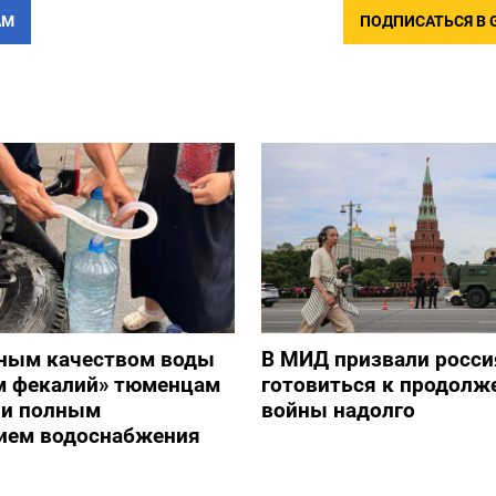
АМ
ПОДПИСАТЬСЯ В 
ным качеством воды
В МИД призвали росси
ом фекалий» тюменцам
готовиться к продолж
ли полным
войны надолго
ием водоснабжения