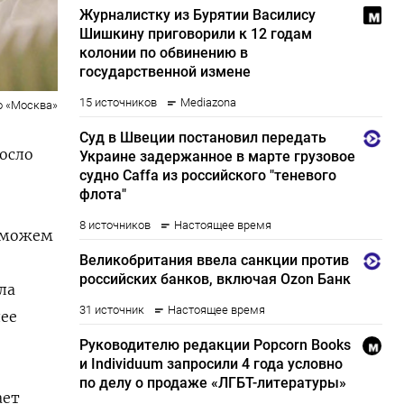
о «Москва»
осло
 можем
ла
лее
ает