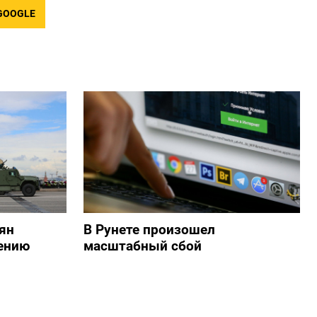
GOOGLE
ян
В Рунете произошел
ению
масштабный сбой