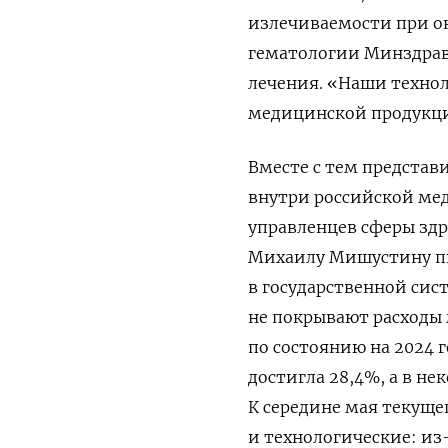
излечиваемости при о
гематологии Минздрав
лечения. «Наши технол
медицинской продукции
Вместе с тем представ
внутри российской ме
управленцев сферы зд
Михаилу Мишустину пи
в государственной сис
не покрывают расходы
по состоянию на 2024 
достигла 28,4%, а в н
К середине мая текуще
и технологические: и