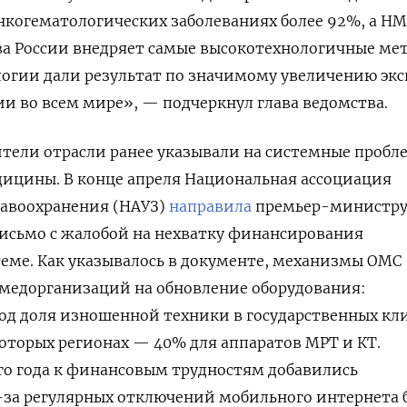
нкогематологических заболеваниях более 92%, а Н
а России внедряет самые высокотехнологичные ме
огии дали результат по значимому увеличению экс
 во всем мире», — подчеркнул глава ведомства.
ители отрасли ранее указывали на системные пробл
дицины. В конце апреля Национальная ассоциация
равоохранения (НАУЗ)
направила
премьер-министр
сьмо с жалобой на нехватку финансирования
теме. Как указывалось в документе, механизмы ОМС
 медорганизаций на обновление оборудования:
год доля изношенной техники в государственных кл
екоторых регионах — 40% для аппаратов МРТ и КТ.
го года к финансовым трудностям добавились
з-за регулярных отключений мобильного интернета 