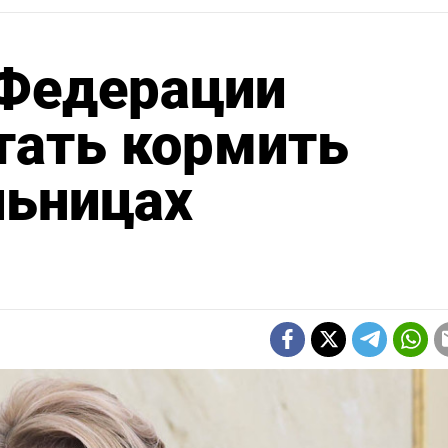
 Федерации
тать кормить
льницах