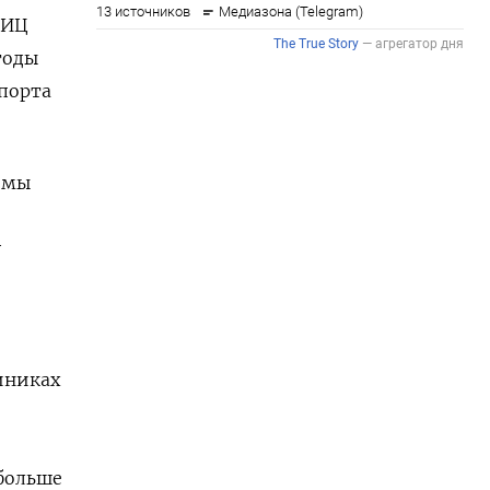
МИЦ
тоды
порта
емы
у
иниках
больше