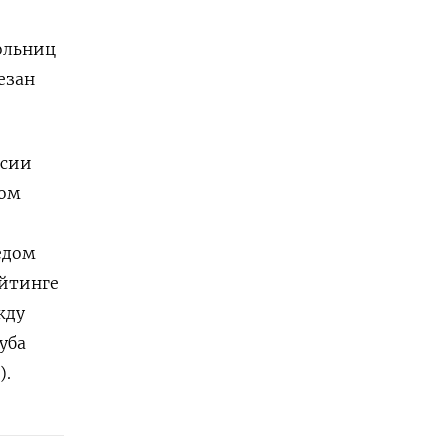
больниц
езан
ссии
ном
едом
ейтинге
жду
уба
).