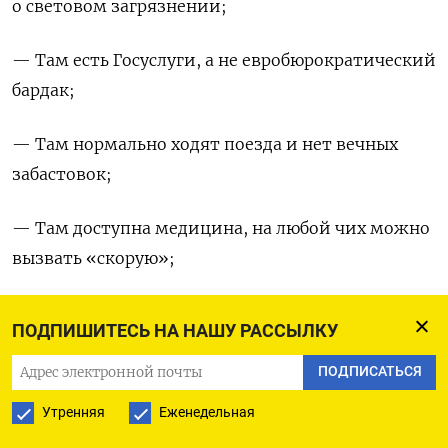
о световом загрязнении;
— Там есть Госуслуги, а не евробюрократический
бардак;
— Там нормально ходят поезда и нет вечных
забастовок;
— Там доступна медицина, на любой чих можно
вызвать «скорую»;
— Там «нормальные» занятия балетом,
ПОДПИШИТЕСЬ НА НАШУ РАССЫЛКУ
музыкой и фигурным катанием, а не два
притопа — три прихлопа;
ПОДПИСАТЬСЯ
Утренняя
Еженедельная
— Там безопасно и не жгут на улицах машины;