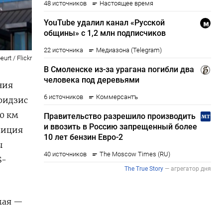
urt / Flickr
ния
Дридзис
50 км
лиция
ы
S-
 мая —