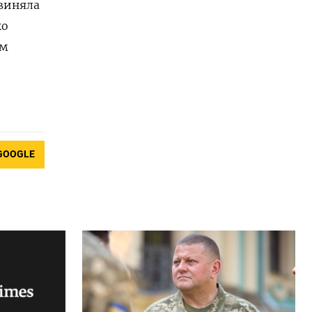
бвиняла
ко
ем
GOOGLE