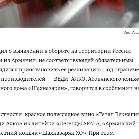
Vedi Alc
ил о выявлении в обороте на территории России
и из Армении, не соответствующей обязательным
ядился приостановить её реализацию. Под огранич
х производителей — ВЕДИ-АЛКО, Абовянского конья
ного дома «Шахназарян», говорится в сообщении на
частности, красное полусладкое вино «Гетап Вернаш
еди Алко» из линейки «Легенды ARNI», «Армянский 
илетний коньяк «Шахназарян ХО». При этом