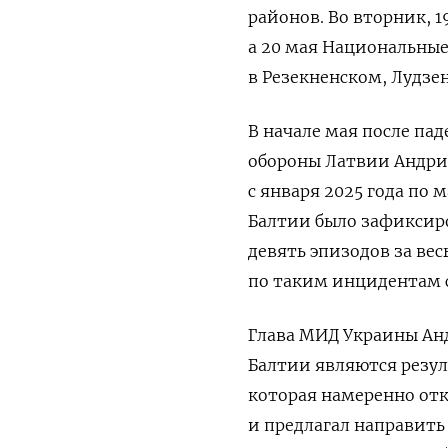
районов.
Во вторник, 1
а 20 мая Национальны
в Резекненском, Лудзе
В начале мая после пад
обороны Латвии Андрис
с января 2025 года по 
Балтии было зафиксиро
девять эпизодов за вес
по таким инцидентам с
Глава МИД Украины Анд
Балтии являются резу
которая намеренно отк
и предлагал направить