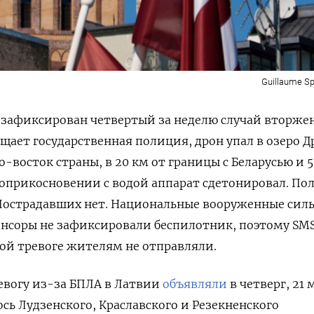
Guillaume Spe
 зафиксирован четвертый за неделю случай вторже
бщает государственная полиция, дрон упал в озеро 
о-восток страны, в 20 км от границы с Беларусью и 
 соприкосновении с водой аппарат сдетонировал. По
Пострадавших нет.
Национальные вооруженные сил
енсоры не зафиксировали беспилотник, поэтому SM
ой тревоге жителям не отправляли.
евогу из-за БПЛА в Латвии
объявляли
в четверг, 21
сь Лудзенского, Краславского и Резекненского