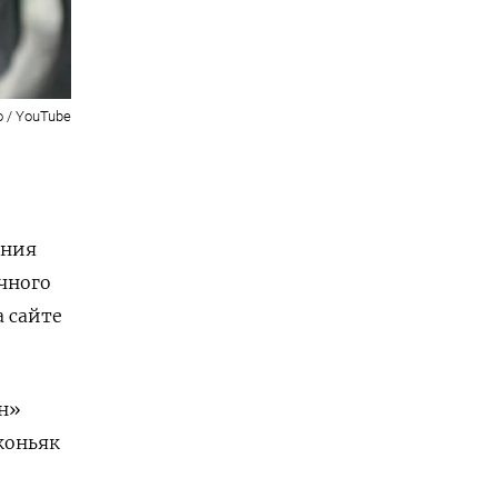
o / YouTube
ения
чного
 сайте
ен»
коньяк