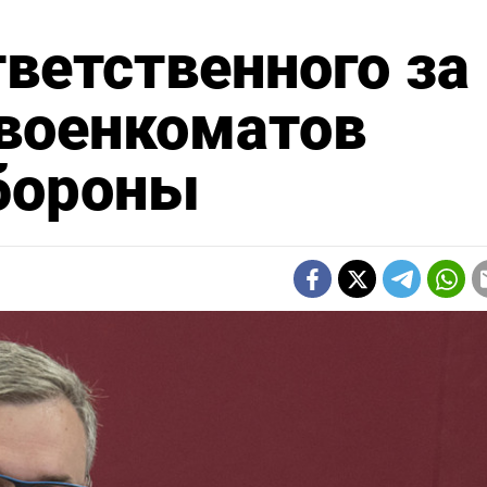
тветственного за
военкоматов
бороны