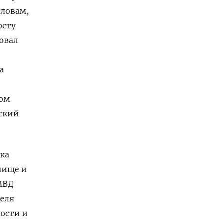
словам,
осту
овал
а
том
нский
ка
лище и
МВД
теля
ости и