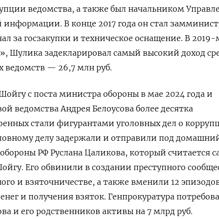
упции ведомства, а также был начальником Управл
информации. В конце 2017 года он стал замминист
ал за госзакупки и техническое оснащение. В 2019-
», Шулика задекларировал самый высокий доход ср
 ведомств — 26,7 млн руб.
Шойгу с поста министра обороны в мае 2024 года и
ой ведомства Андрея Белоусова более десятка
енных стали фигурантами уголовных дел о коррупц
оловному делу задержали и отправили под домашний
обороны РФ Руслана Цаликова, который считается 
йгу. Его обвинили в создании преступного сообще
го и взяточничестве, а также вменили 12 эпизодо
енег и получения взяток. Генпрокуратура потребов
ва и его родственников активы на 7 млрд руб.