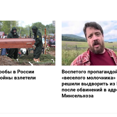
робы в России
Воспетого пропагандо
войны взлетели
«веселого молочника»
решили выдворить из 
после обвинений в адр
Минсельхоза