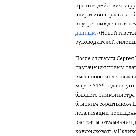
противодействия корр
оперативно-разыскной 
внутренних дел и отвеч
данным
«Новой газеты
руководителей силовых
После отставки Сергея 
назначения новым глав
высокопоставленных во
марте 2026 года по уг
бывшего замминистра 
близким соратником Шо
легализации похищенно
растраты, отмывания д
конфисковать у Цалико