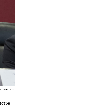
vdmedia.ru
истра