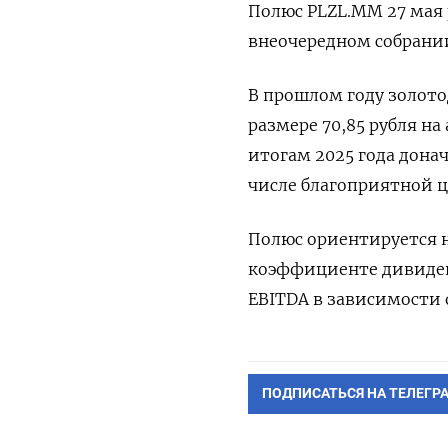
‌Полюс PLZL.MM 27 мая
внеочередном собрании
В ⁠прошлом ‌году золот
размере ​70,85 рубля ‌на
итогам 2025 года доначи
числе благоприятной ц
Полюс ориентируется н
коэффициенте дивиденд
EBITDA ​в зависимости 
ПОДПИСАТЬСЯ НА ТЕЛЕГР