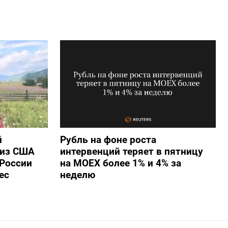
й
Рубль на фоне роста
 из США
интервенций теряет в пятницу
России
на МОЕХ более 1% и 4% за
ес
неделю