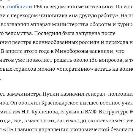
ва,
сообщили
РБК осведомленные источники. По их 
зи с переходом чиновника «на другую работу». На п
возглавлял аппарат министерства обороны и курир
 ведомства. Последняя была запущена после
ния реестра военнообязанных россиян и перехода н
 В апреле этого года в Минобороны заявляли, что
тов уже позволяет решать около 160 вопросов, в 
овых сервисов можно «оперативно» встать на вои
.
пост замминистра Путин назначил генерал-полковни
ка. Он окончил Краснодарское высшее военное учи
ию им Н.Г. Кузнецова, служил в ВМФ. В структуре 
года, где, в частности, занимал должность замести
я «П» Главного управления экономической безопасн