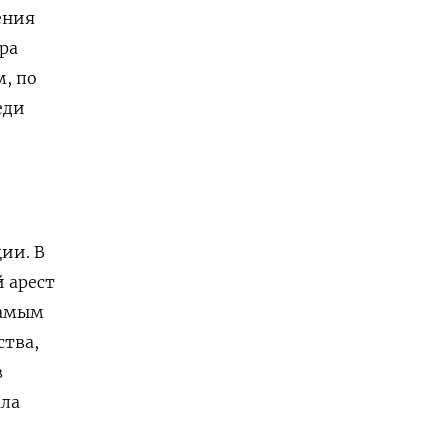
ения
ра
м, по
еди
ии. В
 арест
самым
ства,
в
ала