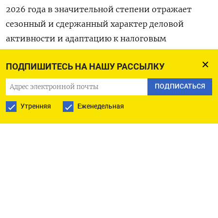
2026 года ‌в значительной степени отражает
сезонный и ‌сдержанный характер деловой
активности и адаптацию к налоговым
изменениям», - сообщил ЦБ.
ПОДПИШИТЕСЬ НА НАШУ РАССЫЛКУ
Операции граждан по сравнению ​с первым
ПОДПИСАТЬСЯ
кварталом 2025 года выросли на 3%, основным
Утренняя
Еженедельная
драйвером ‌роста были операции C2B (переводы
физических лиц в пользу юридических ​лиц или
оплата товаров). Снижение количества
операций по сравнению с прошлым кварталом
‌вызвано сезонностью, указал ЦБ.
В первом квартале граждане чаще направляли
деньги на накопления, откладывая