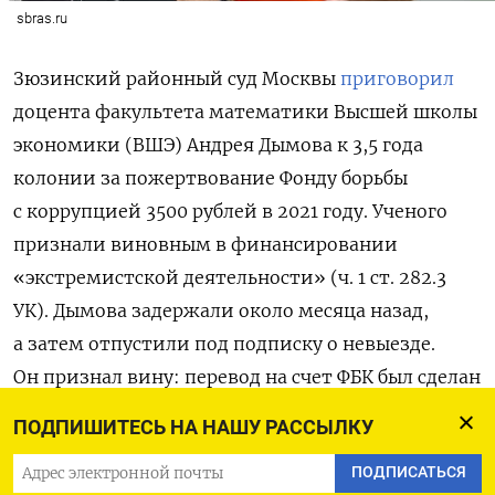
sbras.ru
Зюзинский районный суд Москвы
приговорил
доцента факультета математики Высшей школы
экономики (ВШЭ) Андрея Дымова к 3,5 года
колонии за пожертвование Фонду борьбы
с коррупцией 3500 рублей в 2021 году. Ученого
признали виновным в финансировании
«экстремистской деятельности» (ч. 1 ст. 282.3
УК). Дымова задержали около месяца назад,
а затем отпустили под подписку о невыезде.
Он признал вину: перевод на счет ФБК был сделан
после того, как российские власти объявили
ПОДПИШИТЕСЬ НА НАШУ РАССЫЛКУ
основанную Алексеем Навальным организацию
ПОДПИСАТЬСЯ
«экстремистской».