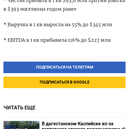
* ⁠Чистая ‌прибыль ‌в 1 ​кв $93,6 ‌млн против ​убытка
‌в $393 миллиона годом ранее
* ​Выручка ​в ‌1 ​кв выросла на 55% до $345 млн
* ​EBITDA ⁠в 1 ‌кв ‌прибавила 116% ​до $227 ‌млн
ПОДПИСАТЬСЯ НА ТЕЛЕГРАМ
ПОДПИСАТЬСЯ В GOOGLE
ЧИТАТЬ ЕЩЕ
В дагестанском Каспийске из-за