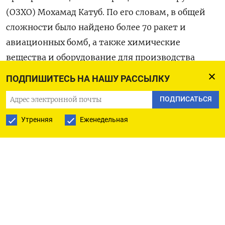
(ОЗХО) Мохамад Катуб. По его словам, в общей
сложности было найдено более 70 ракет и
авиационных бомб, а также химические
вещества и оборудование для производства
нервно-паралитического газа зарин. «Это
ПОДПИШИТЕСЬ НА НАШУ РАССЫЛКУ
первый случай, когда такие боеприпасы удалось
ПОДПИСАТЬСЯ
изъять до того, как они были использованы в
преступлениях против сирийского народа», —
Утренняя
Еженедельная
сказал Катуб.
По подозрению в причастности к секретной
программе были задержаны 18 человек, включая
высокопоставленных военных и технических
специалистов, работавших в период правления
Асада. Несколько из них находятся под