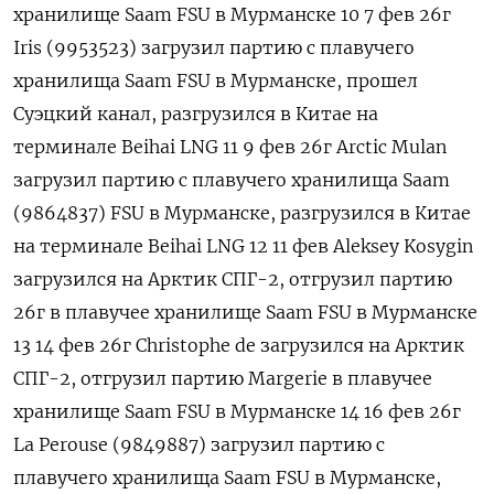
хранилище Saam FSU в Мурманске 10 7 фев 26г
Iris (9953523) загрузил партию с плавучего
хранилища Saam FSU в Мурманске, прошел
Суэцкий канал, разгрузился в Китае на
терминале Beihai LNG 11 9 фев 26г Arctic Mulan
загрузил партию ​с плавучего хранилища Saam
(9864837) FSU в Мурманске, разгрузился в Китае
на терминале Beihai LNG 12 11 фев Aleksey Kosygin
загрузился на Арктик СПГ-2, отгрузил партию
26г в плавучее хранилище Saam FSU в Мурманске
13 14 фев 26г Сhristophe de загрузился на Арктик
СПГ-2, ‌отгрузил партию Margerie в плавучее
хранилище Saam FSU в Мурманске 14 16 фев 26г
La Perouse (9849887) загрузил партию с
плавучего хранилища Saam FSU в Мурманске,