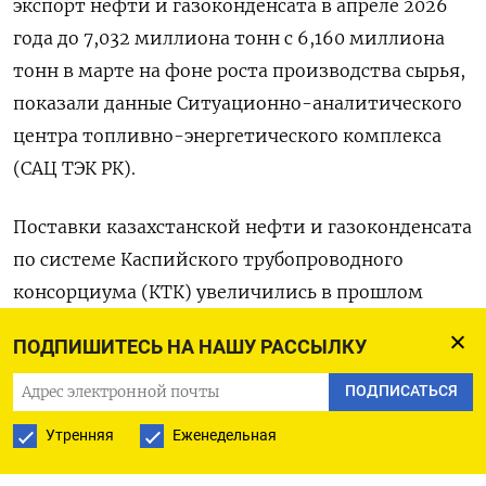
экспорт нефти и газоконденсата в апреле 2026
года до 7,032 миллиона ‌тонн с 6,160 миллиона
тонн в марте на фоне роста производства сырья,
показали данные Ситуационно-аналитического
центра топливно-энергетического комплекса
(САЦ ​ТЭК РК).
Поставки казахстанской ​нефти ​и газоконденсата
по ⁠системе Каспийского трубопроводного
консорциума (КТК) увеличились ‌в прошлом
месяце до 5,80 ‌миллиона тонн с 5,05 миллиона
ПОДПИШИТЕСЬ НА НАШУ РАССЫЛКУ
тонн в марте, в ​основном за счет роста отгрузок
с Тенгиза. По ‌нефтепроводу Атырау-Самара
ПОДПИСАТЬСЯ
экспорт нефти вырос в ​апреле до 770.005 тонн с
Утренняя
Еженедельная
674.168 тонн ‌в марте, в том числе поставки в