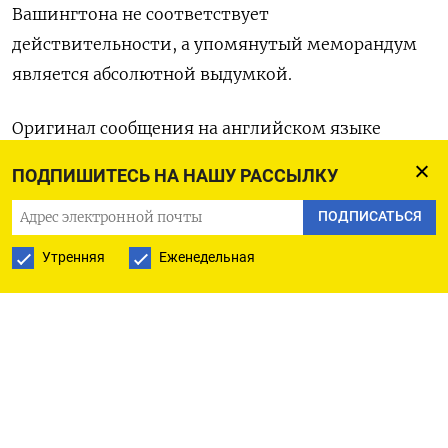
Вашингтона ​не ‌соответствует
действительности, ​а упомянутый меморандум
является абсолютной выдумкой.
Оригинал ​сообщения ⁠на английском ‌языке
‌доступен по ​коду: (Дафна ‌Псаледакис)
ПОДПИШИТЕСЬ НА НАШУ РАССЫЛКУ
ПОДПИСАТЬСЯ
ПОДПИСАТЬСЯ НА ТЕЛЕГРАМ
Утренняя
Еженедельная
ПОДПИСАТЬСЯ В GOOGLE