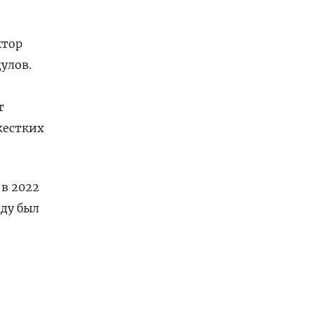
ктор
улов.
т
жестких
в 2022
оду был