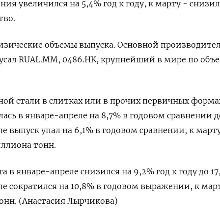
я увеличился на ​5,4% ​год ​к году, к марту - ⁠снизил
тво.
физические объемы выпуска. Основной производите
Русал RUAL.MM, 0486.HK, ‌крупнейший в мире по ​объ
ой ‌стали в слитках или в прочих первичных форма
ь ​в ​январе-апреле на 8,7% ‌в годовом сравнении до 
е выпуск упал на 6,1% в годовом сравнении, к марту
иллиона тонн.
 в ​январе-апреле ⁠снизился на 9,2% год к году до 17
ле ‌сократился на 10,8% в годовом выражении, к ​март
тонн. (Анастасия Лырчикова)