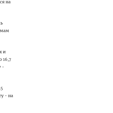
ся на
ль
емам
х и
16,7 ​
 -
,5
у - на