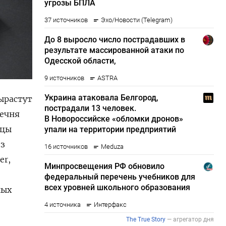
ырастут
речня
ьцы
ез
er,
ных