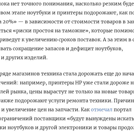
пока нет точного понимания, насколько резким буд
ервом этапе ноутбуки и принтеры подорожают, как п
а 20%» — в зависимости от стоимости товаров в за
яться «риски простоя на таможне», которые помим
иведут к увеличению сроков поставок. А за этим в 
вать сокращение запасов и дефицит ноутбуков,
и других изделий.
 ряде магазинов техника стала дорожать еще до нач
чений: например, принтеры HP уже стали дороже н
лей рынка, цены вырастут не только на новые товар
 также подорожают услуги ремонта техники. Причи
и увеличение цен на запчасти. Как
отмечал
портал
 ограничений поставщики «будут вынуждены искат
ки ноутбуков и другой электроники и товары прод