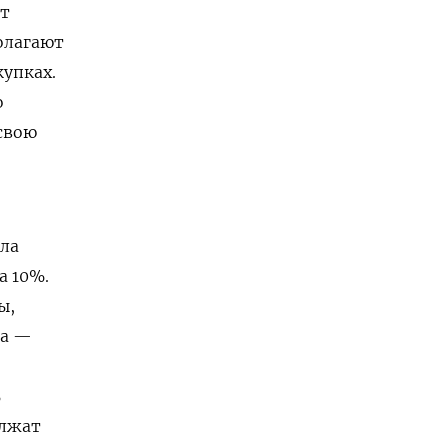
ет
олагают
купках.
о
свою
ала
а 10%.
ы,
на —
ь
олжат