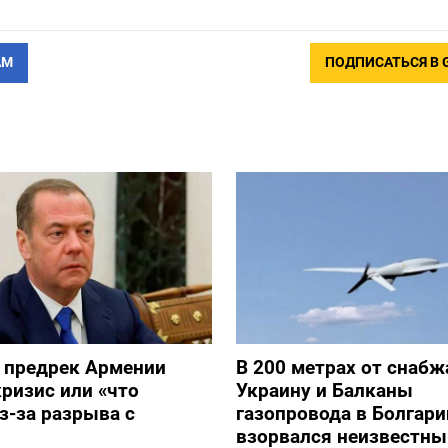
АМ
ПОДПИСАТЬСЯ В 
 предрек Армении
В 200 метрах от снаб
ризис или «что
Украину и Балканы
з-за разрыва с
газопровода в Болгари
взорвался неизвестны