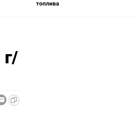
топлива
 г/