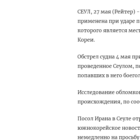
СЕУЛ, 27 мая (Рейтер) 
применена при ударе ‌
которого является ​ме
Кореи.
Обстрел ‌судна 4 мая ‌
проведенное Сеулом, ‌п
попавших ‌в него боег
Исследование обломков 
происхождения, по ​с
Посол Ирана в Сеуле от
южнокорейское новостн
немедленно на просьбу