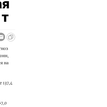
ая
 т
гноз
онн,
я на
т 137,4
7,0