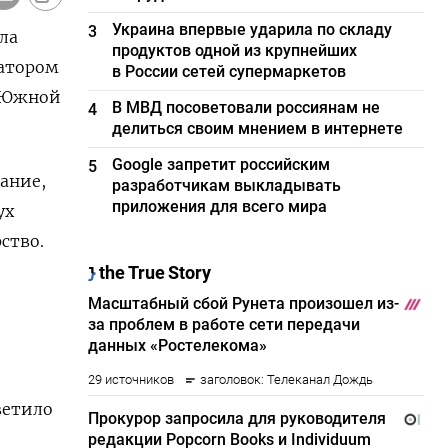
Украина впервые ударила по складу
3
ла
продуктов одной из крупнейших
ратором
в России сетей супермаркетов
Д Южной
В МВД посоветовали россиянам не
4
делиться своим мнением в интернете
Google запретит российским
5
вание,
разработчикам выкладывать
приложения для всего мира
ух
ство.
ветило