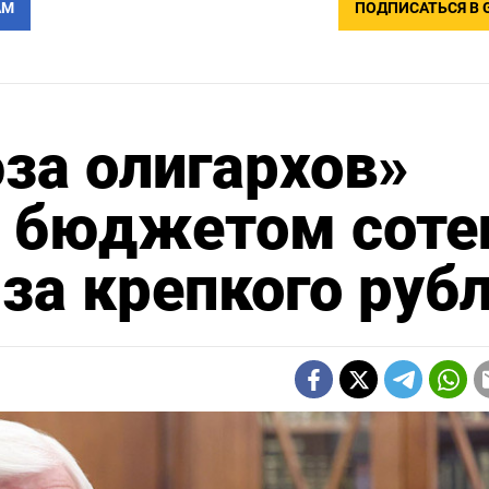
АМ
ПОДПИСАТЬСЯ В 
за олигархов»
е бюджетом соте
за крепкого руб