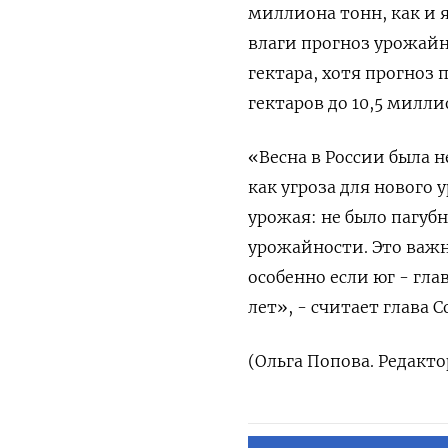
миллиона тонн, как ​и 
влаги прогноз урожайнос
гектара, ‌хотя прогно
гектаров до 10,5 милли
«Весна в России была 
как угроза для нового у
урожая: не ⁠было пагу
урожайности. Это важ
особенно если ‌юг - гл
​лет», - считает глава 
(Ольга ‌Попова. Редак