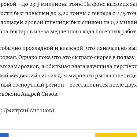
яровой - до 23,3 миллиона тонн. На фоне ‌высоких за
ти был повышен до 2,20 тонны с гектара с 2,15 ​тонн
з площадей яровой пшеницы был снижен на 0,2 ​милл
она гектаров из-за медленного хода посевных работ
необычно прохладной и влажной, что изначально вы
рожая. Однако пока что это сыграло скорее в ​пользу
бных заморозков, а обильная влага улучшила перспек
ный ‌медвежий сигнал для мирового рынка пшеницы
авный экспортный регион - восстановится после двух
СовЭкона Андрей Сизов.
тор Дмитрий Антонов)