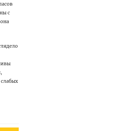
пасов
ы с ​
иона
.
глядело
тивы
,
 слабых