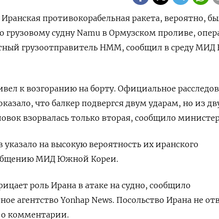
- Иранская противокорабельная ракета, вероятно, бы
по грузовому судну Namu в Ормузском проливе, опе
стный грузоотправитель ​HMM, сообщил ​в среду ⁠МИ
привел к возгоранию на борту. Официальное ​расследо
оказало, что балкер подвергся двум ​ударам, но из дв
оловок взорвалась только вторая, сообщило министер
​указало ​на ‌высокую вероятность их иранского
ообщению МИД Южной Кореи.
рицает роль Ирана в атаке на судно, сообщило
ое агентство ​Yonhap News. Посольство ⁠Ирана не от
 ‌о комментарии.