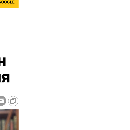
GOOGLE
н
ля