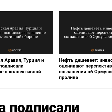
я Аравия, Турция и
Нефть дешевеет: инве
подписали
оценивают перспекти
е о коллективной
соглашения об Ормузс
проливе
а подписали