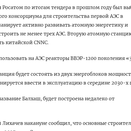
 Росатом ‌по итогам тендера в прошлом году был вы
го консорциума для строительства первой АЭС в
планирует активно развивать атомную энергетику ​и
строить не менее ‌трех АЭС. Вторую атомную станци
ть китайской CNNC.
ользовать на ​АЭС реакторы ​ВВЭР-1200 поколения «
танция будет состоять из двух энергоблоков мощность
нируется ввести в эксплуатацию в середине 2030-х 
азвание Балхаш, будет построена недалеко от
й Лихачев накануне сообщил, что основные строите