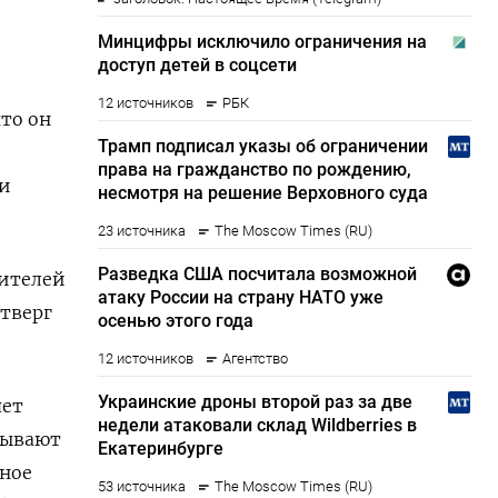
​
что он
 и
бителей
етверг
яет
зывают
нное