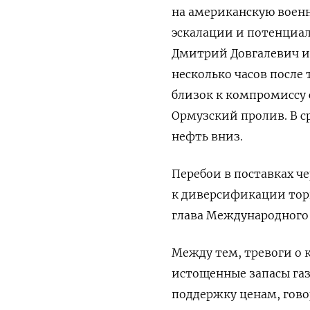
на американскую военн
эскалации и потенциал
Дмитрий Довгалевич из
несколько ‌часов после
близок к компромиссу 
Ормузский пролив. В ​с
нефть вниз.
Перебои в поставках ч
к диверсификации торг
глава Международного 
Между тем, тревоги о 
истощенные запасы газ
поддержку ценам, гово