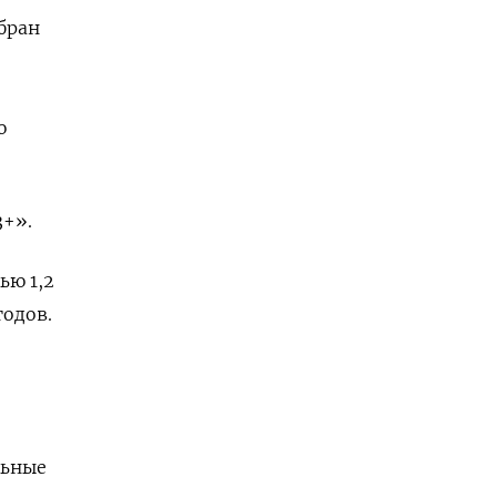
бран
ю
3+».
ю ​1,2
годов.
льные