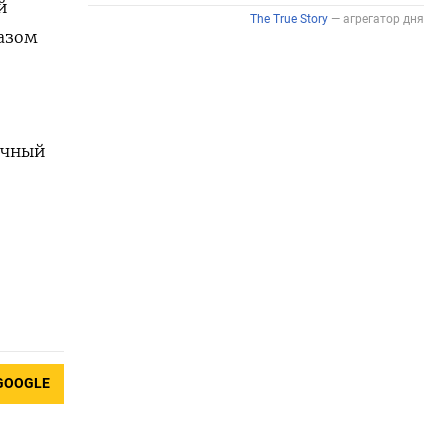
й
азом
чный ​
GOOGLE