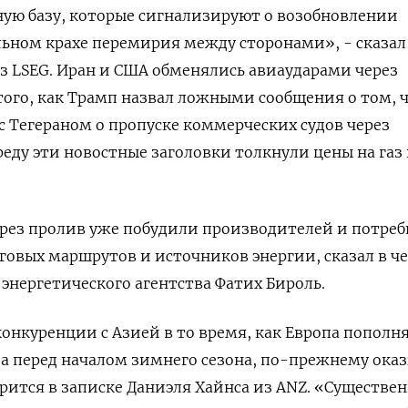
ую базу, ‌которые сигнализируют о возобновлении
ьном крахе перемирия между сторонами», - сказал 
 LSEG. Иран и США обменялись авиаударами через
 того, как Трамп назвал ложными сообщения о том, 
с Тегераном о пропуске коммерческих судов ​через
реду эти новостные ‌заголовки толкнули цены на газ
ерез ​пролив уже побудили производителей и потре
овых маршрутов и источников энергии, сказал в ч
энергетического агентства Фатих Бироль.
конкуренции с Азией в то время, как Европа пополн
а перед началом зимнего сезона, по-прежнему ока
рится в записке Даниэля Хайнса из ​ANZ. «Существе