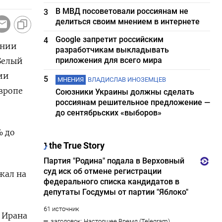
В МВД посоветовали россиянам не
3
делиться своим мнением в интернете
Google запретит российским
4
ании
разработчикам выкладывать
приложения для всего мира
 Белый
ии
5
МНЕНИЯ
ВЛАДИСЛАВ ИНОЗЕМЦЕВ
вропе
Союзники Украины должны сделать
россиянам решительное предложение —
до сентябрьских «выборов»
% до
жал на
 Ирана