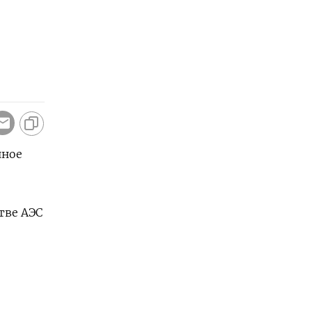
нное
тве АЭС