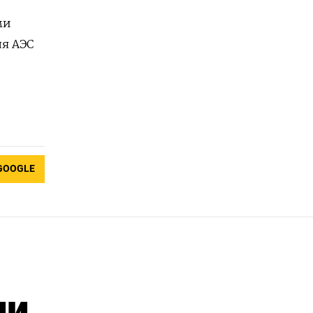
ми
ля АЭС
GOOGLE
ли