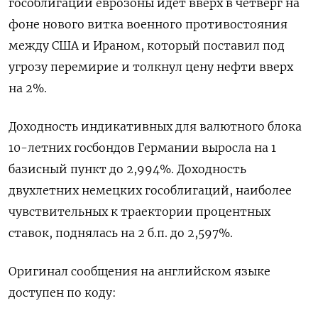
гособлигаций еврозоны идет ‌вверх в четверг на
фоне ​нового витка ​военного противостояния
между ​США ⁠и ‌Ираном, который ‌поставил под
угрозу перемирие и ​толкнул ‌цену нефти ​вверх
на 2%.
Доходность ‌индикативных для валютного блока
10-летних госбондов ​Германии ​выросла ‌на 1
базисный ​пункт до 2,994%. Доходность
двухлетних немецких гособлигаций, наиболее
чувствительных к траектории процентных
ставок, ​поднялась ⁠на 2 б.п. до ‌2,597%.
Оригинал сообщения ‌на английском языке ​
доступен по ‌коду: