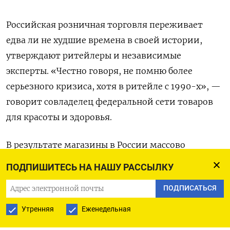
Российская розничная торговля переживает
едва ли не худшие времена в своей истории,
утверждают ритейлеры и независимые
эксперты. «Честно говоря, не помню более
серьезного кризиса, хотя в ритейле с 1990-х», —
говорит совладелец федеральной сети товаров
для красоты и здоровья.
В результате магазины в России массово
закрываются, а доля свободных площадей в
ПОДПИШИТЕСЬ НА НАШУ РАССЫЛКУ
ритейле приближается к уровням начала 2023 г.,
ПОДПИСАТЬСЯ
когда из страны ушли западные бренды,
утверждают консалтинговые компании. В
Утренняя
Еженедельная
московских торгцентрах она по итогам первого