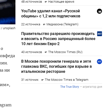
 / unsplash
 о
Совфеда
жин.
на ни
ким»,
tagram