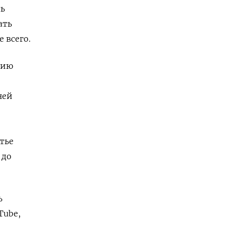
ть
ать
 всего.
цию
ней
тье
 до
ь
Tube,