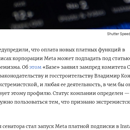
Shutter Speed
едупредили, что оплата новых платных функций в
рвисах корпорации Meta может подпадать под статью
ремизма. Об
этом
«Базе» заявил зампред комитета 
законодательству и госстроительству Владимир Ко
стремистской, и любая ее деятельность, в чем бы о
вует этому профилю. Статус компании определен —
 нужно пользоваться тем, что признано экстремистс
 сенатора стал запуск Meta платной подписки в Ins