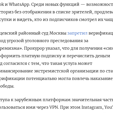
book и WhatsApp. Среди новых функций — возможнос
ториз без отображения в списке зрителей, продлев
утки и видеть, кто из подписчиков смотрел их чаще
унцевский районный суд Москвы
запретил
верифика
под угрозой уголовного преследования за
емизма». Прокурор указал, что для получения «си
оформить платную подписку и перечислить деньги
уд согласился с тем, что такая услуга может
инансирование экстремистской организации по ста
верификации потенциально могла повлечь наказание
ободы.
ступа к зарубежным платформам значительная част
льзоваться ими через VPN. При этом Instagram, You