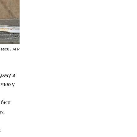
lescu / AFP
дому в
очью у
 был
та
и