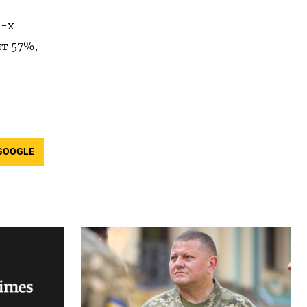
1-х
т 57%,
GOOGLE