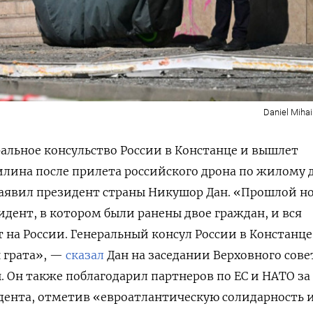
Daniel Mihai
альное консульство России в Констанце и вышлет
илина после прилета российского дрона по жилому 
 заявил президент страны Никушор Дан. «Прошлой н
идент, в котором были ранены двое граждан, и вся
 на России. Генеральный консул России в Констанце
 грата», —
сказал
Дан на заседании Верховного сове
 Он также поблагодарил партнеров по ЕС и НАТО за
дента, отметив «евроатлантическую солидарность 