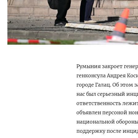
Румыния закроет генер
генконсула Андрея Кос
городе Галац. Об этом
нас был серьезный инц
ответственность лежит
объявлен персоной нон
национальной обороны.
поддержку после инци