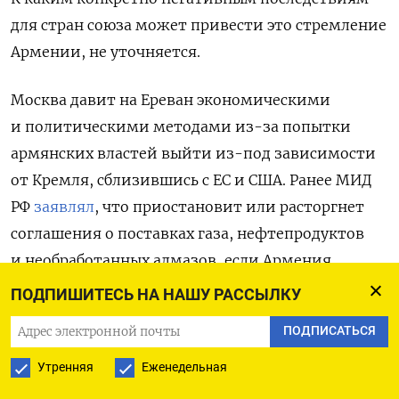
для стран союза может привести это стремление
Армении, не уточняется.
Москва давит на Ереван экономическими
и политическими методами из-за попытки
армянских властей выйти из-под зависимости
от Кремля, сблизившись с ЕС и США. Ранее МИД
РФ
заявлял
, что приостановит или расторгнет
соглашения о поставках газа, нефтепродуктов
и необработанных алмазов, если Армения
продолжит процесс вступления в ЕС. Также
ПОДПИШИТЕСЬ НА НАШУ РАССЫЛКУ
российские власти
ограничили
ввоз и продажу
ПОДПИСАТЬСЯ
в РФ армянских овощей, минеральной воды,
алкоголя и цветов.
Утренняя
Еженедельная