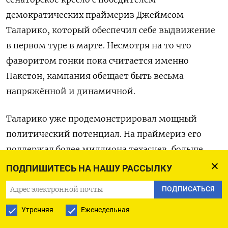
демократических праймериз Джеймсом
Таларико, который обеспечил себе выдвижение
в первом туре в марте. Несмотря на то что
фаворитом гонки пока считается именно
Пакстон, кампания обещает быть весьма
напряжённой и динамичной.
Таларико уже продемонстрировал мощный
политический потенциал. На праймериз его
поддержал более миллиона техасцев, больше,
чем получили Корнин и Пакстон как в первом,
ПОДПИШИТЕСЬ НА НАШУ РАССЫЛКУ
так и во втором турах республиканских
ПОДПИСАТЬСЯ
праймериз. Особенно уверенно демократ
выступил в крупнейших городских округах в
Утренняя
Еженедельная
Хьюстоне и Далласе, а также в округах на востоке