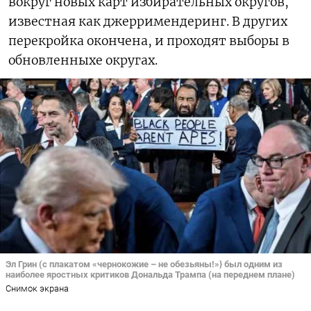
вокруг новых карт избирательных округов,
известная как джерримендеринг. В других
перекройка окончена, и проходят выборы в
обновленныхе округах.
Эл Грин (с плакатом «чернокожие – не обезьяны!»} был одним из
наиболее яростных критиков Дональда Трампа (на переднем плане)
Снимок экрана