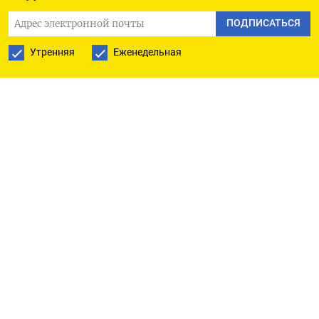
ПОДПИСАТЬСЯ
Утренняя
Еженедельная
ПОДПИСАТЬСЯ
Ежедневная
Еженедельная
The Moscow Times
О нас
Политика конфиденциальности
Подписывайтесь на нас
Приложения
iOS
Android
Наши партнеры