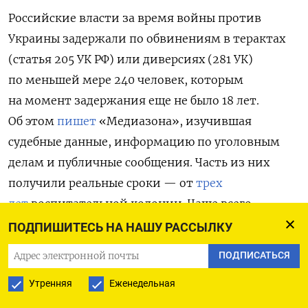
Российские власти за время войны против
Украины задержали по обвинениям в терактах
(статья 205 УК РФ) или диверсиях (281 УК)
по меньшей мере 240 человек, которым
на момент задержания еще не было 18 лет.
Об этом
пишет
«Медиазона», изучившая
судебные данные, информацию по уголовным
делам и публичные сообщения. Часть из них
получили реальные сроки — от
трех
лет
воспитательной колонии. Чаще всего
несовершеннолетних обвиняли в атаках
ПОДПИШИТЕСЬ НА НАШУ РАССЫЛКУ
на инфраструктурные объекты, в основном
ПОДПИСАТЬСЯ
железнодорожной (как правило, подростки
Утренняя
Еженедельная
поджигали релейные шкафы), вышки сотовой
связи, трансформаторы и военные объекты,