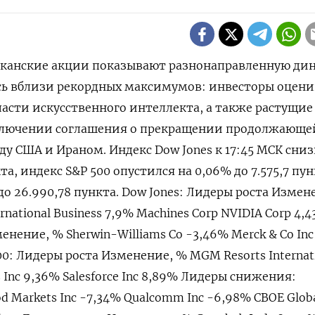
риканские акции показывают разнонаправленную ди
ясь вблизи рекордных максимумов: инвесторы оцен
бласти искусственного интеллекта, а также растущие
ключении соглашения ​о прекращении продолжающей
ду США и Ираном. Индекс ‌Dow Jones к ‌17:45 МСК сни
та, индекс S&‌P 500 опустился на 0,06% до ​7.575,7 пун
 до 26.990,78 пункта. Dow Jones: Лидеры роста Измен
ernational ​Business 7,9% Machines ​Corp NVIDIA Corp 4,‌
ение, % Sherwin-Williams Co -3,46% Merck & Co ​Inc
00: Лидеры роста Изменение, % MGM Resorts Internat
s Inc 9,36% Salesforce Inc 8,89% Лидеры снижения:
 Markets Inc -7,34% Qualcomm Inc -6,98% CBOE Glob