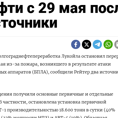
фти с 29 мая пос
сточники
Волгограднефтепереработка Лукойла остановил пере
ая из-за пожара, возникшего в ‌результате атаки
ых аппаратов (БПЛА), сообщили Рейтер два источни
ения ​получили основные ​первичные ​и отдельные
⁠В частности, остановлена установка первичной
Т-1 ‌производительностью 18.600 тонн в сутки (40%
(32% ​мощности НПЗ) и АВТ-5 (19%). Областная