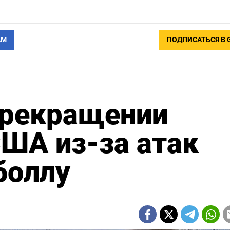
АМ
ПОДПИСАТЬСЯ В 
прекращении
США из-за атак
боллу