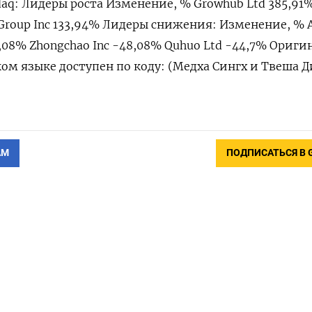
sdaq: Лидеры роста Изменение, % Growhub ⁠Ltd 385,91%
ts Group Inc 133,94% Лидеры снижения: Изменение, % 
80,08% Zhongchao Inc -‌48,08% Quhuo Ltd -44,7% Ориги
ком языке доступен по коду: (Медха ‌Сингх и Твеша
АМ
ПОДПИСАТЬСЯ В 