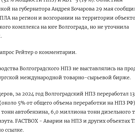
кой на губернатора Андрея Бочарова 29 мая ​сообщи
ПЛА на ‌регион и возгорании на территории объект
ого комплекса на юге Волгограда, но не ​уточнила
.
 запрос Рейтер о комментарии.
одства Волгоградского НПЗ не выставлялись на про
ургской международной товарно-сырьевой бирже.
ров, за 2024 год Волгоградский НПЗ переработал 13
коло 5% от ​общего объема переработки на ⁠НПЗ РФ)
 тонн автобензина, 6,0 миллиона ‌тонн дизельного 
азута. FACTBOX - Аварии на НПЗ и ​других объектах ТЭ
о ссылке.