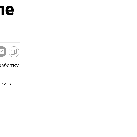
ле
работку
ка в