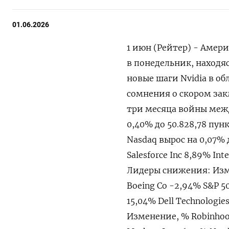
01.06.2026
1 июн (Рейтер) - Аме
в понедельник, наход
‌новые шаги Nvidia в о
сомнения о скором за
​три месяца ⁠войны меж
0,40% до 50.​828,78 пунк
Nasdaq ‌вырос на 0,07%
Salesforce Inc 8,89% Int
Лидеры снижения: Измен
Boeing Co -2,94% S&P 5
15,04% Dell Technologie
Изменение, % Robinhood