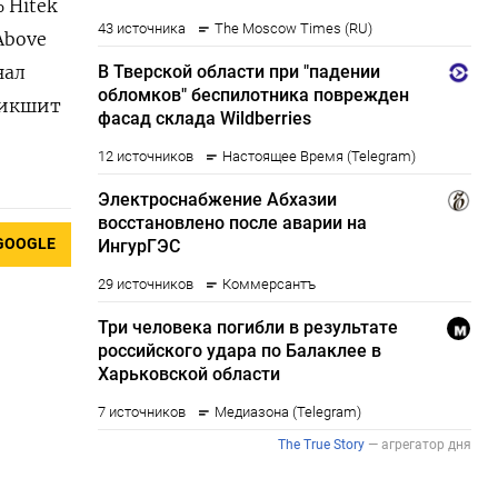
 Hitek
Above
нал
 Дикшит
GOOGLE