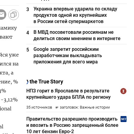
Украина впервые ударила по складу
3
продуктов одной из крупнейших
в России сетей супермаркетов
намику
В МВД посоветовали россиянам не
4
ивают
делиться своим мнением в интернете
Google запретит российским
5
ся ​уже
разработчикам выкладывать
приложения для всего мира
зился на
кта, а
ение, %
43%
 -3,12%
ional
al