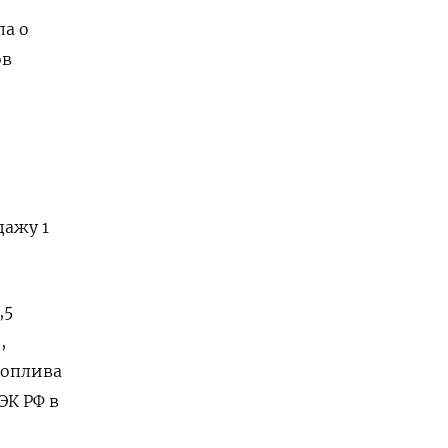
ла о
ов
дажу 1
,5
,
топлива
К РФ ‌в