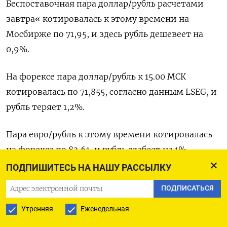
Беспоставочная пара доллар/рубль расчетами
завтра« котировалась к этому времени на
Мосбирже по 71,95, и здесь рубль дешевеет на
0,9%.
На форексе пара доллар/рубль к 15.00 МСК
котировалась по 71,855, согласно данным LSEG, и
рубль ​теряет 1,2%.
Пара евро/рубль к этому времени ​котировалась
на форексе по 83,61, и рубль ​слабеет на ⁠1%.
ПОДПИШИТЕСЬ НА НАШУ РАССЫЛКУ
Ключевым раздражителем для рубля на текущей
ПОДПИСАТЬСЯ
неделе будет выступать фактор новых операций
Минфина по бюджетному ‌правилу, параметры
Утренняя
Еженедельная
которых которые ведомство объявит в