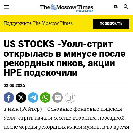
EN
РУССКАЯ СЛУЖБА
Поддержите The Moscow Times
ПОДДЕРЖАТЬ
US STOCKS -Уолл-стрит
открылась в минусе после
рекордных пиков, акции
HPE подскочили
02.06.2026
2 июн (Рейтер) - Основные фондовые индексы
‌Уолл-стрит начали сессию вторника просадкой ​
после череды ​рекордных максимумов, в ​то ⁠время