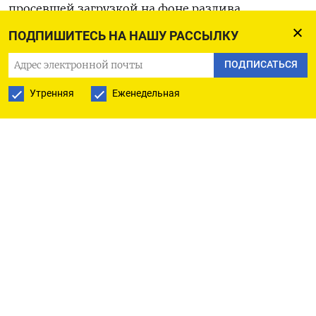
просевшей загрузкой на фоне разлива
нефтепродуктов в Черном море и регулярных
ПОДПИШИТЕСЬ НА НАШУ РАССЫЛКУ
атак беспилотников. Несмотря на заметное
ПОДПИСАТЬСЯ
снижение цен, курорт пока не может массово
привлечь туристов: согласно данным
АТОР
, в мае
Утренняя
Еженедельная
стоимость размещения упала более чем на 15%,
однако на лето было продано лишь 25–30%
номеров. По данным Hotel Advisors, снижение
цен продолжается уже несколько месяцев:
в марте оно составило 6,8% год к году,
в апреле — 12,9%, в мае — 15,4%. Несмотря
на это, в январе–апреле загрузка гостиниц
на побережье сократилась на 14,2%, а в горном
кластере — на 5,9%.