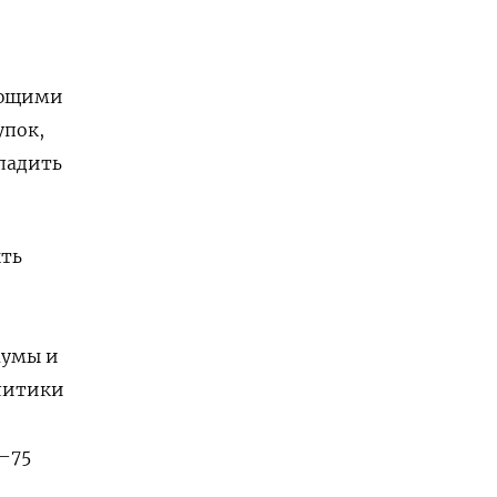
яющими
упок,
ладить
ыть
и
мумы и
алитики
–75