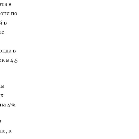
та в
юня по
й в
ае.
онда в
к в 4,5
ив
 к
на 4%.
у
не, к