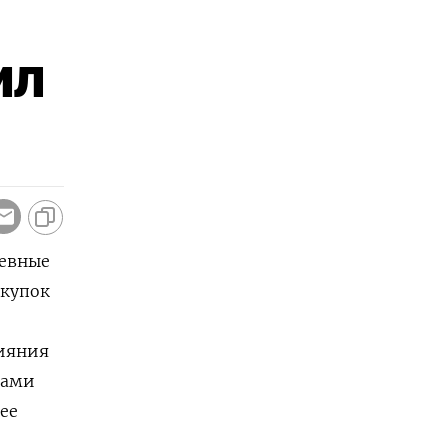
ил
невные
окупок
лияния
тами
нее