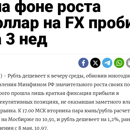
на фоне роста
оллар на FX проб
 3 нед
) - Рубль дешевеет к вечеру среды, обновив многод
ления Минфином РФ значительного роста своих п
орого прошла лишь краткая фиксация прибыли в
пекулятивных позициях, не оказавшая заметного в
рынка. К 17.00 МСК вторника пара юань/рубль расче
на Мосбирже по 10,91, и рубль ‌дешевеет на 1,2%, ра
ния с 8 мая, 10,97.