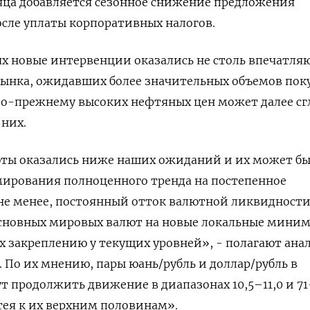
сяца добавляется сезонное снижение предложения
сле уплаты корпоративных налогов.
ях новые интервенции оказались не столь впечатл
рынка, ​ожидавших более значительных объемов пок
по-прежнему высоких нефтяных цен может далее сг
них.
ты оказались ниже наших ожиданий и их может б
мирования полноценного тренда на постепенное
 не менее, постоянный отток валютной ликвидност
основных мировых валют на новые локальные мини
их закреплению у текущих уровней», - полагают ан
. По их мнению, пары юань/рубль и доллар/рубль в
 продолжить движение в диапазонах 10,5–11,0 и 71
тея к их верхним половинам».