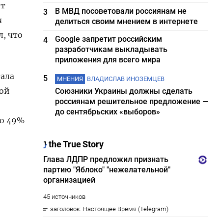
от
В МВД посоветовали россиянам не
3
​
делиться своим мнением в интернете
, ‌что
Google запретит российским
4
разработчикам выкладывать
приложения для всего мира
тала
5
МНЕНИЯ
ВЛАДИСЛАВ ИНОЗЕМЦЕВ
той
Союзники Украины должны сделать
россиянам решительное предложение —
до сентябрьских «выборов»
о 49% ​