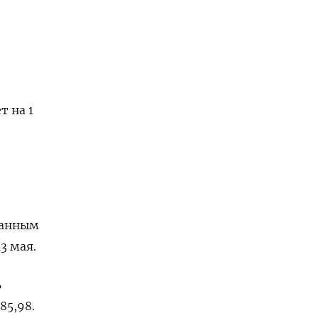
т на 1
анным ​
3 мая.
ь
85,98.