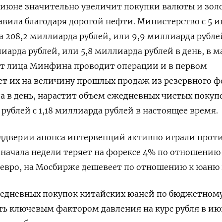
юне значительно увеличит покупки валюты ‌и золо
вила благодаря дорогой нефти. Министерство с 5 и
 208,2 миллиарда рублей, или 9,9 миллиарда ​рубле
лиарда рублей, или 5,8 миллиарда рублей в день, в м
т лица Минфина проводит операции ‌и в первом
т их на величину прошлых продаж из резервного ф
 в день, нарастит объем ежедневных ​чистых покупо
 рублей с 1,18 миллиарда рублей в настоящее время.
еддверии анонса интервенций активно играли прот
с начала недели теряет на форексе 4% по отношению
 с евро, на Мосбирже дешевеет по отношению к юаню 
едневных покупок китайских юаней по бюджетном
ь ​ключевым фактором давления на курс рубля в ​ию