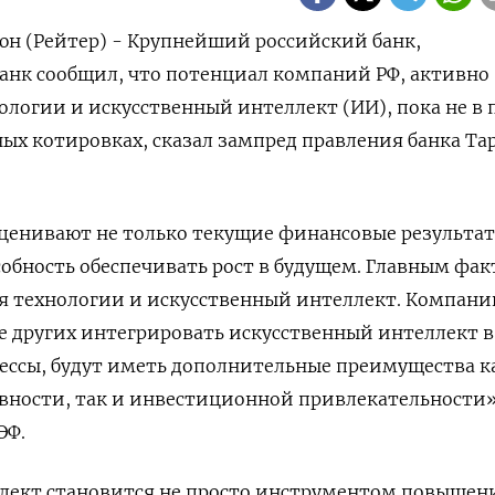
юн (Рейтер) - Крупнейший российский банк,
анк сообщил, что потенциал компаний РФ, активно
логии и искусственный интеллект (ИИ), пока не в
ых котировках, сказал зампред правления банка Та
оценивают не только текущие финансовые результа
собность обеспечивать рост в будущем. Главным фа
ся технологии и искусственный интеллект. Компани
е других интегрировать искусственный ​интеллект в
ссы, будут иметь ​дополнительные преимущества ка
вности, так ⁠и инвестиционной привлекательности
ЭФ.
лект становится не просто ‌инструментом повышен