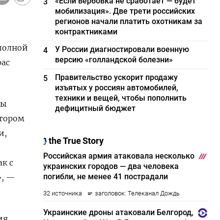
«Если вербовка не сработает — будет
3
мобилизация». Две трети российских
регионов начали платить охотникам за
контрактниками
 полной
У России диагностировали военную
4
версию «голландской болезни»
рас
Правительство ускорит продажу
5
изъятых у россиян автомобилей,
техники и вещей, чтобы пополнить
ты
дефицитный бюджет
ктором
и,
к с
», —
ия