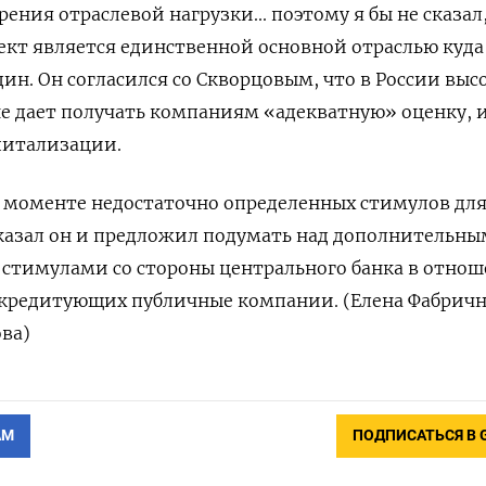
рения отраслевой нагрузки... поэтому ⁠я бы не сказал
ект является единственной основной отраслью куд
дин. Он согласился со Скворцовым, что ‌в России выс
не дает получать компаниям «адекватную» оценку, 
апитализации.
в моменте недостаточно определенных стимулов для
казал он и предложил подумать ​над дополнительн
 стимулами со стороны центрального банка в отно
 кредитующих публичные компании. (Елена Фабричн
ва)
АМ
ПОДПИСАТЬСЯ В 