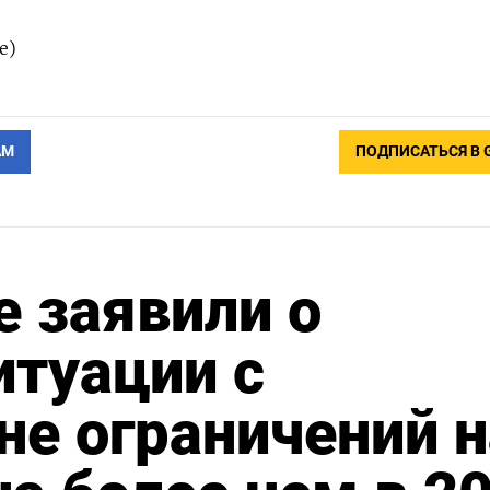
е)
АМ
ПОДПИСАТЬСЯ В 
е заявили о
итуации с
не ограничений н