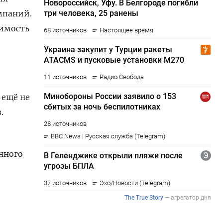
мпаний.
оимость
 ещё не
.
енного