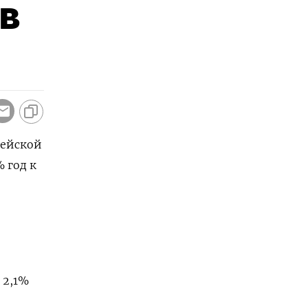
в
пейской
 ​год к
 2,1%