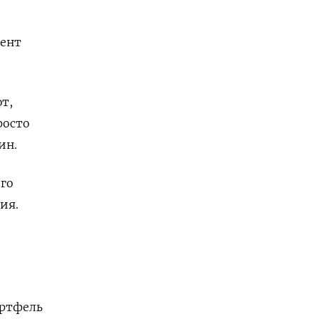
дент
т,
росто
ин.
го
ия.
ортфель