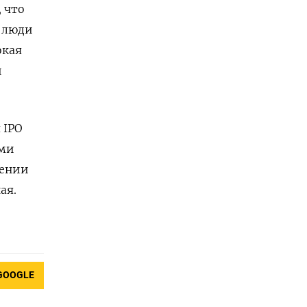
, что
а люди
окая
и
 IPO
ыми
шении
ая.
GOOGLE