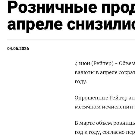
Розничные прод
апреле снизили
04.06.2026
4 июн (Рейтер) - Объе
валюты в ​апреле ​сократ
‌году.
Опрошенные Рейтер ​ан
месячном ​исчислении ​и
В марте объем розницы 
‌год к ‌году, согласно 