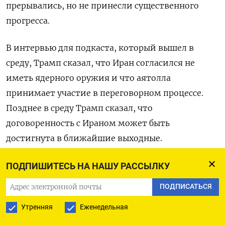
прерывались, но не принесли существенного
прогресса.
В интервью для подкаста, который вышел в ​
среду, Трамп сказал, что Иран ⁠согласился не
иметь ядерного оружия и что аятолла
принимает участие в переговорном процессе.
Позднее в среду Трамп ‌сказал, что
договоренность с Ираном может быть
достигнута в ближайшие выходные.
По его ‌словам, стороны сейчас пытаются
ПОДПИШИТЕСЬ НА НАШУ РАССЫЛКУ
отделить вопрос возобновления судоходства в
ПОДПИСАТЬСЯ
Ормузском проливе от конфликта ​в Ливане.
Утренняя
Еженедельная
Оригинал сообщения на английском языке