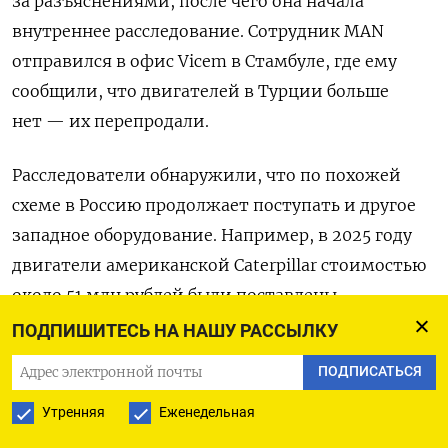
за разъяснениями, после чего она начала
внутреннее расследование. Сотрудник MAN
отправился в офис Vicem в Стамбуле, где ему
сообщили, что двигателей в Турции больше
нет — их перепродали.
Расследователи обнаружили, что по похожей
схеме в Россию продолжает поступать и другое
западное оборудование. Например, в 2025 году
двигатели американской Caterpillar стоимостью
около 51 млн рублей были поставлены
добывающей компании «Березкагаз» через
ПОДПИШИТЕСЬ НА НАШУ РАССЫЛКУ
китайского посредника Tianjin DSWT Aviation
ПОДПИСАТЬСЯ
Leasing Corporation. По словам источника,
Утренняя
Еженедельная
последний получает за свои услуги 5–10%
от оборота.