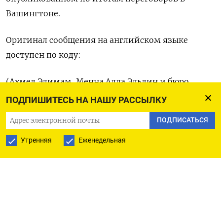
Вашингтоне.
Оригинал сообщения на английском ‌языке
доступен по ‌коду:
(Ахмед Элимам, Менна ​Алла Эльдин и ‌бюро
Рейтер)
ПОДПИШИТЕСЬ НА НАШУ РАССЫЛКУ
ПОДПИСАТЬСЯ
Утренняя
Еженедельная
ПОДПИСАТЬСЯ НА ТЕЛЕГРАМ
ПОДПИСАТЬСЯ В GOOGLE