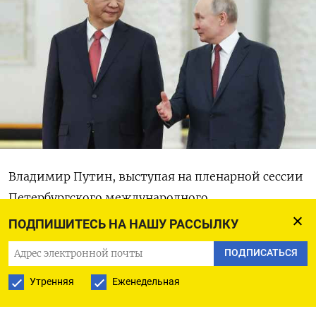
Владимир Путин, выступая на пленарной сессии
Петербургского международного
экономического форума, отверг предположения
ПОДПИШИТЕСЬ НА НАШУ РАССЫЛКУ
о «колониальном» характере экономических
ПОДПИСАТЬСЯ
отношений России и Китая. «Мне даже смешно
говорить на эту тему, — рассмеялся он в ответ
Утренняя
Еженедельная
на соответствующий вопрос. — У нас