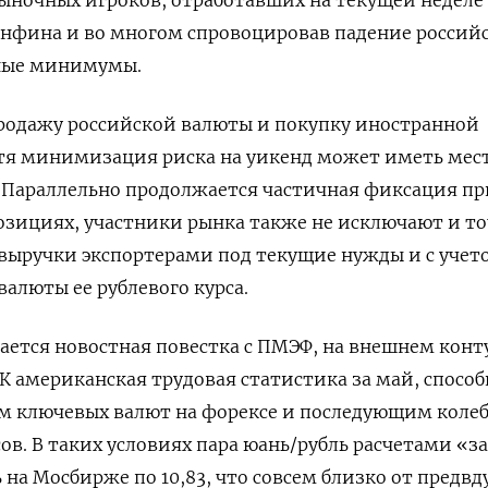
ыночных игроков, отработавших на текущей неделе
нфина и во многом спровоцировав падение россий
ные минимумы.
продажу российской валюты и покупку иностранной
тя минимизация ‌риска на уикенд может иметь мес
. Параллельно продолжается частичная фиксация п
озициях, участники рынка также не исключают и т
выручки экспортерами под текущие нужды и с учет
валюты ее рублевого курса.
ается новостная повестка с ПМЭФ, на внешнем ​конт
К американская трудовая статистика ​за май, ⁠спосо
м ключевых валют на форексе и последующим коле
ов. В таких условиях пара ‌юань/рубль расчетами «з
 на Мосбирже по ‌10,83, что совсем близко от предв