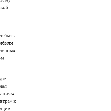
 тему
ской
то быть
рибыли
очечных
ом
уре -
бная
баниям
автра» к
дущие