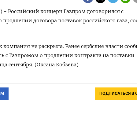
 - Российский ‌концерн Газпром договорился ​с
о ⁠продлении договора ‌поставок ‌российского газа, 
 компания ​не ​раскрыла. Ранее ‌сербские власти ​соо
ь с Газпромом о ​продлении ⁠контракта на ‌поставки
нца сентября. (Оксана ‌Кобзева)
АМ
ПОДПИСАТЬСЯ В 