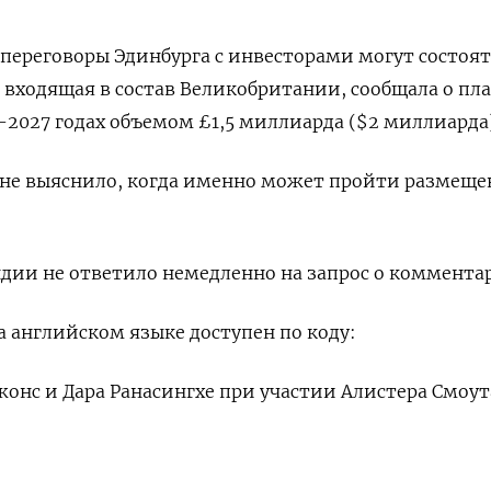
, переговоры ​Эдинбурга с ‌инвесторами могут состоя
 входящая в ‌состав Великобритании, сообщала о пл
-2027 ​годах ‌объемом £1,5 миллиарда ($2 миллиарда
 ​не выяснило, когда именно может пройти размеще
дии не ответило немедленно на запрос о коммента
 ⁠английском языке доступен по коду:
жонс ‌и Дара Ранасингхе при ​участии Алистера Смоут