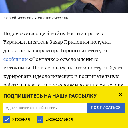
Сергей Киселев / Агентство «Москва»
Поддерживающий войну России против
Украины писатель Захар Прилепин получил
должность проректора Горного института,
сообщили
«Фонтанке» осведомленные
источники. По их словам, на этом посту он будет
курировать идеологическую и воспитательную
работу в вузе, а также «формирование смыслов»
в его деятельности. Предложение о работе
ПОДПИШИТЕСЬ НА НАШУ РАССЫЛКУ
Прилепину поступило от ректора института
ПОДПИСАТЬСЯ
Владимира Литвиненко, с которым они давно
находятся в дружеских отношениях, уточнили
Утренняя
Еженедельная
собеседники издания.