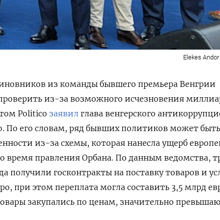
Elekes Andor
иновников из команды бывшего премьера Венгрии
 проверить из-за возможного исчезновения миллиа
том Politico
заявил
глава венгерского антикоррупц
о. По его словам, ряд бывших политиков может быт
енности из-за схемы, которая нанесла ущерб европ
 время правления Орбана. По данным ведомства, т
да получили госконтракты на поставку товаров и ус
ро, при этом переплата могла составить 3,5 млрд ев
 товары закупались по ценам, значительно превыш