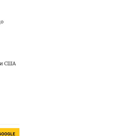
до
ми США
GOOGLE