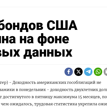
сбондов США
на на фоне
вых данных
ер) - Доходность американских гособлигаций не
намики в понедельник - доходность двухлетних долг
т достигнутого в ⁠пятницу ‌максимума 15 ‌месяцев, п
я, чем ‌ожидалось, трудовая статистика укрепила ожи