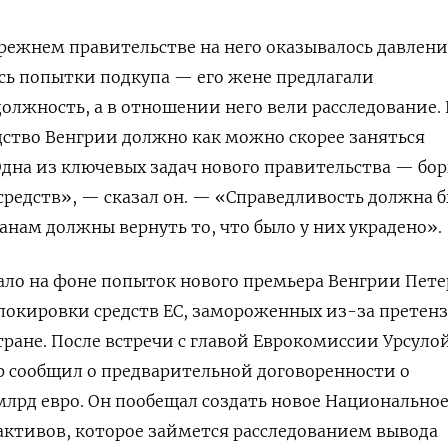
прежнем правительстве на него оказывалось давление
ь попытки подкупа — его жене предлагали
лжность, а в отношении него вели расследование. 
ство Венгрии должно как можно скорее заняться
Одна из ключевых задач нового правительства — бор
средств», — сказал он. — «Справедливость должна 
анам должны вернуть то, что было у них украдено».
ало на фоне попыток нового премьера Венгрии Пете
локировки средств ЕС, замороженных из-за претен
стране. После встречи с главой Еврокомиссии Урсуло
р сообщил о предварительной договоренности о
 млрд евро. Он пообещал создать новое Национально
 активов, которое займется расследованием вывода