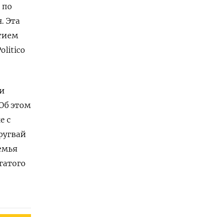
 по
. Эта
тием
litico
ии
Об этом
е с
ругвай
емья
гатого