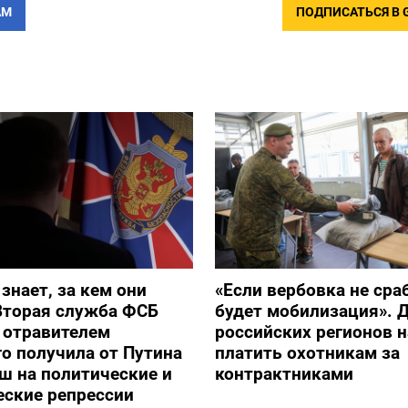
АМ
ПОДПИСАТЬСЯ В 
 знает, за кем они
«Если вербовка не сра
Вторая служба ФСБ
будет мобилизация». Д
с отравителем
российских регионов 
о получила от Путина
платить охотникам за
ш на политические и
контрактниками
еские репрессии