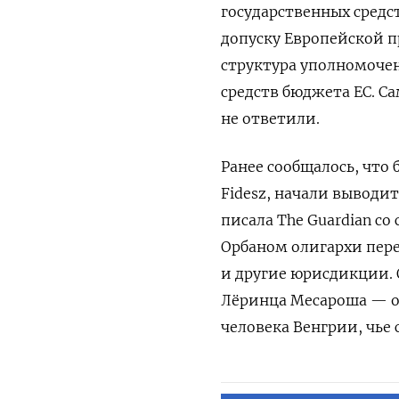
государственных средс
допуску Европейской пр
структура уполномоче
средств бюджета ЕС. Са
не ответили.
Ранее сообщалось, что
Fidesz, начали выводи
писала The Guardian со
Орбаном олигархи пере
и другие юрисдикции. 
Лёринца Месароша — о
человека Венгрии, чье 