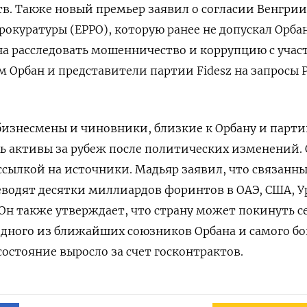
тв. Также новый премьер заявил о согласии Венгрии
окуратуры (EPPO), которую ранее не допускал Орбан
на расследовать мошенничество и коррупцию с учас
м Орбан и представители партии Fidesz на запросы Po
 бизнесмены и чиновники, близкие к Орбану и парт
ть активы за рубеж после политических изменений. 
 ссылкой на источники. Мадьяр заявил, что связанны
водят десятки миллиардов форинтов в ОАЭ, США, У
Он также утверждает, что страну может покинуть с
дного из ближайших союзников Орбана и самого бо
состояние выросло за счет госконтрактов.