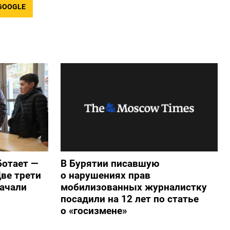
GOOGLE
ботает —
В Бурятии писавшую
ве трети
о нарушениях прав
начали
мобилизованных журналистку
посадили на 12 лет по статье
о «госизмене»