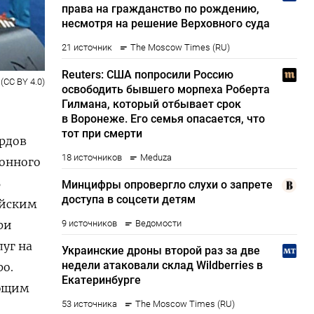
 (CC BY 4.0)
рдов
ионного
ь
ейским
ри
луг на
ро.
ающим