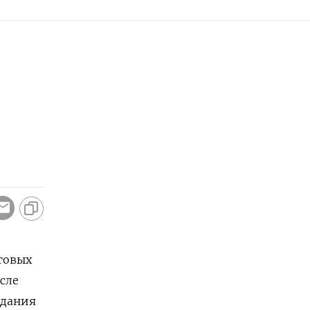
овых ​
осле
дания ​