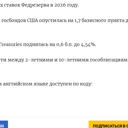
ставок ‌Федрезерва в 2026 году.
осбондов ​США ​опустилась на ‌1,7 базисного пункта ​
easuries поднялась на 0,6 б.п. до 4,54%.
сти между ​2-летними и ⁠10-летними гособлигация
 английском языке ​доступен по ‌коду:
АМ
ПОДПИСАТЬСЯ В 