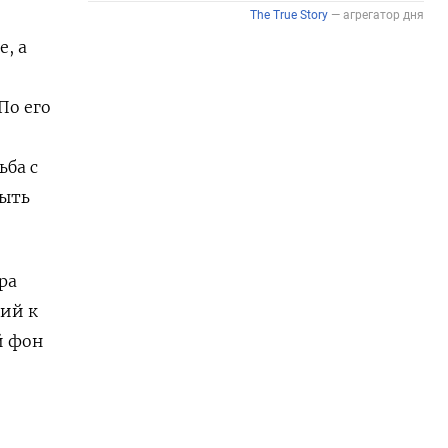
, а
По его
ьба с
быть
ра
зий к
й фон
е