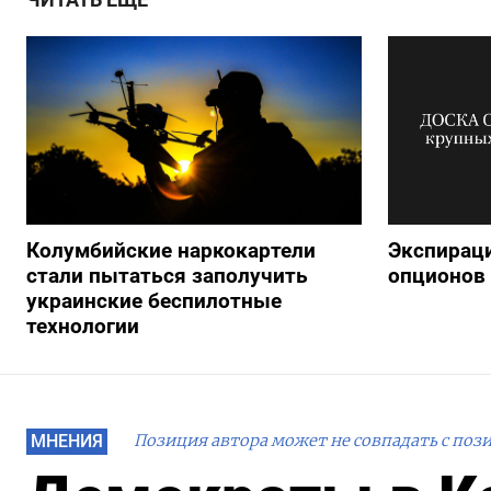
Колумбийские наркокартели
Экспираци
стали пытаться заполучить
опционов 
украинские беспилотные
технологии
МНЕНИЯ
Позиция автора может не совпадать с поз