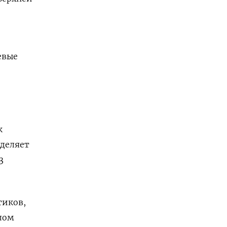
евые
к
ыделяет
3
тиков,
лом