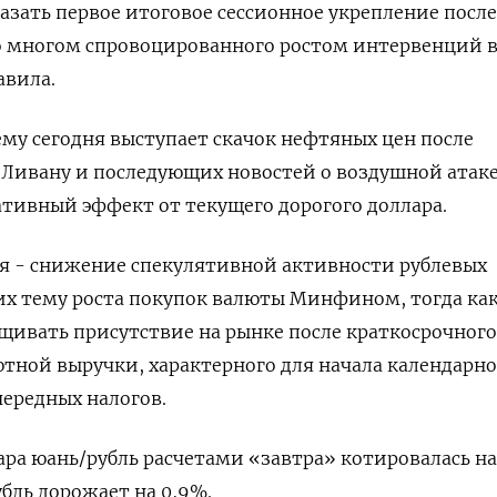
зать первое итоговое сессионное укрепление после
во многом спровоцированного ростом интервенций 
авила.
у сегодня выступает скачок нефтяных цен после
 Ливану и последующих новостей о воздушной ‌атаке
тивный эффект от текущего дорогого доллара.
ля - снижение спекулятивной активности рублевых
их тему роста покупок валюты Минфином, тогда ка
щивать присутствие на рынке после краткосрочного
ной выручки, характерного для начала календарно
ередных ​налогов.
ара юань/рубль расчетами «завтра» котировалась ​на
бль ​дорожает на ⁠0,9%.