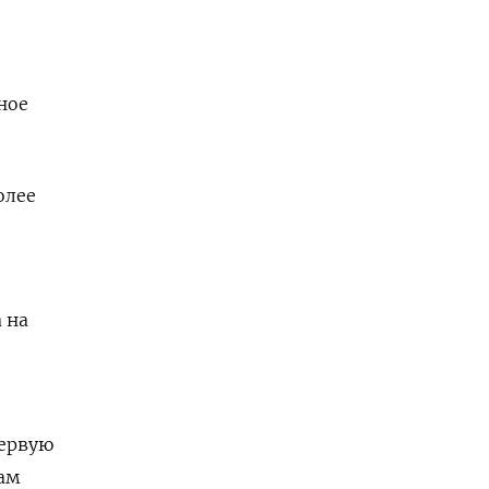
ное
олее
 на
первую
пам