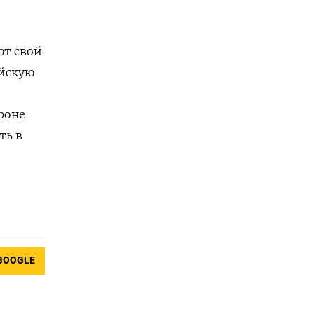
ют свой
ийскую
фоне
ть в
GOOGLE