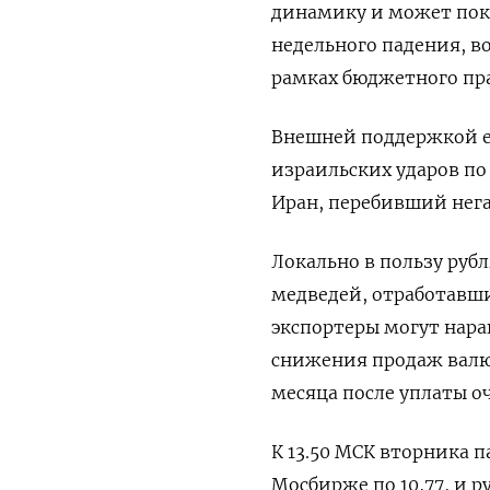
динамику и может пока
недельного падения, 
рамках бюджетного пр
Внешней поддержкой ем
израильских ударов по
Иран, перебивший нега
Локально в пользу руб
медведей, отработавш
экспортеры могут нара
снижения продаж валют
месяца после уплаты оч
К 13.50 МСК вторника п
Мосбирже по 10,77, и ру