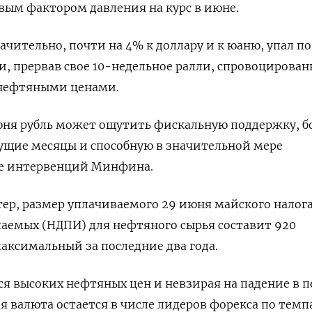
вым фактором давления на курс в июне.
ачительно, почти на 4% к доллару и к юаню, упал по
, прервав свое 10-недельное ралли, спровоцирован
нефтяными ценами.
юня рубль может ощутить фискальную поддержку, б
ущие месяцы и способную в значительной мере
е интервенций Минфина.
тер, размер уплачиваемого 29 июня майского налога
аемых (НДПИ) для нефтяного ​сырья составит 920
аксимальный ⁠за последние два года.
я высоких нефтяных цен и невзирая на падение в 
ая валюта остается в числе лидеров форекса по тем