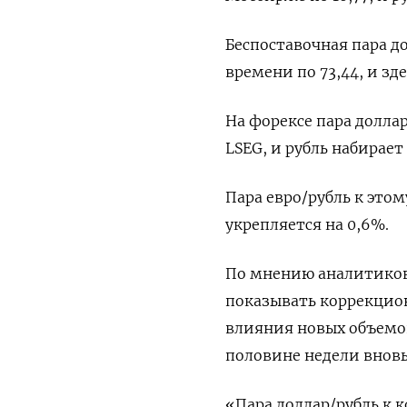
Беспоставочная пара д
времени по 73,44, и зд
На форексе ‌пара доллар
LSEG, и рубль набирает
Пара евро/рубль к этом
укрепляется на 0,6%.
По мнению ​аналитиков
показывать коррекцио
влияния новых ‌объемо
половине недели вновь
«Пара доллар/рубль к 