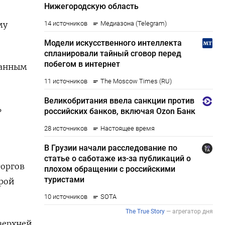
му
‌данным
ь
торгов
орой
 верхней