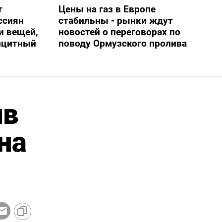
т
Цены на газ в Европе
ссиян
стабильны - рынки ждут
и вещей,
новостей о переговорах по
ицитный
поводу Ормузского пролива
ив
на