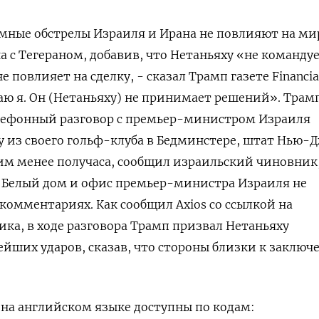
имные обстрелы Израиля и Ирана не повлияют на м
 с Тегераном, добавив, что Нетаньяху «не команду
 повлияет на сделку, - сказал Трамп газете Financia
ю я. Он (Нетаньяху) не принимает решений». Трам
елефонный разговор с премьер-министром Израиля
​из своего гольф-клуба в Бедминстере, ⁠штат Нью-
им менее получаса, сообщил израильский чиновник,
. Белый дом и офис премьер-министра Израиля не
 комментариях. Как сообщил Axios со ссылкой на
ка, в ‌ходе разговора Трамп призвал Нетаньяху
йших ударов, сказав, что стороны близки к заключе
на английском языке доступны по кодам: