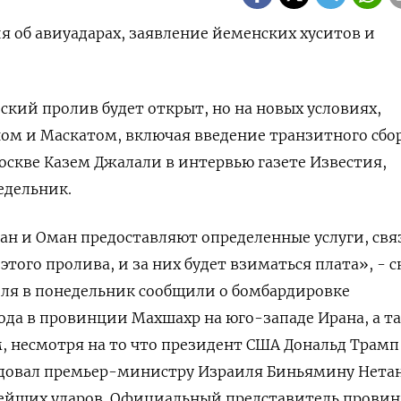
 об авиуадарах, заявление йеменских хуситов и
ский пролив будет открыт, но на новых условиях,
ом и Маскатом, включая введение транзитного сбор
оскве ‌Казем Джалали в интервью газете Известия,
едельник.
ан и Оман предоставляют определенные услуги, св
ого пролива, и за них будет взиматься плата», - с
ля ​в понедельник сообщили о бомбардировке
ода в провинции Махшахр ​на юго-западе ⁠Ирана, а т
 несмотря на то что ‌президент США Дональд Трамп
довал ‌премьер-министру Израиля Биньямину Нета
нейших ударов. Официальный представитель прови