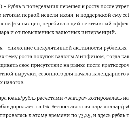
 - Рубль в понедельник перешел к росту после утре
 итогам первой недели июня, и поддержкой ему се
ок нефтяных цен, перебивающий негативный эффек
ллара и от повышенных валютных интервенций.
ля - снижение спекулятивной ‌активности рублевых
их тему роста покупок валюты Минфином, тогда ка
щивать свое присутствие на рынке после краткосро
ной выручки, сезонного для начала календарного 
х налогов.
пара юань/рубль расчетами «завтра» котировалась на
убль дорожает на 1%. Беспоставочная пара доллар/руб
ировалась к этому времени по 73,25, и ​здесь рубль 