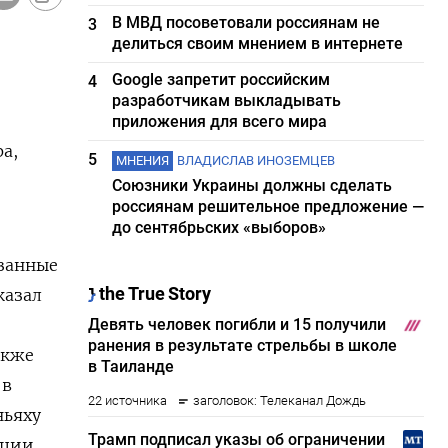
В МВД посоветовали россиянам не
3
делиться своим мнением в интернете
Google запретит российским
4
разработчикам выкладывать
приложения для всего мира
а,
5
МНЕНИЯ
ВЛАДИСЛАВ ИНОЗЕМЦЕВ
Союзники Украины должны сделать
россиянам решительное предложение —
до сентябрьских «выборов»
язанные
казал
акже
 в
ньяху
нции