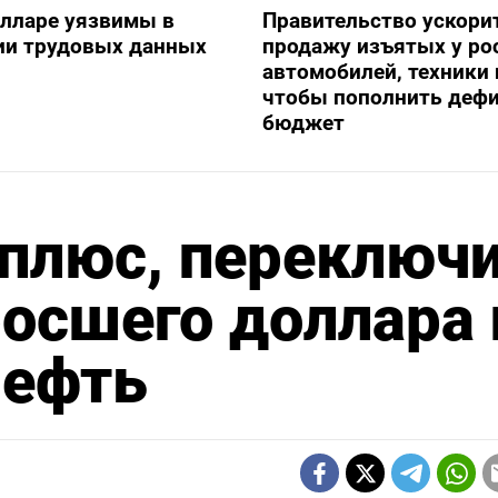
олларе уязвимы в
Правительство ускори
ии трудовых данных
продажу изъятых у ро
автомобилей, техники 
чтобы пополнить деф
бюджет
 плюс, переключ
осшего доллара 
ефть