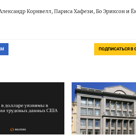
‌Александр Корнвелл, Париса Хафези, Бо Эриксон и Ё
АМ
ПОДПИСАТЬСЯ В 