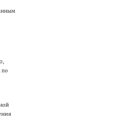
данным
0,
 по
ьной
ения