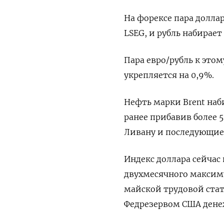
На форексе пара доллар
‌LSEG, и рубль набирает
Пара евро/рубль к этом
укрепляется на 0,9%.
Нефть марки Brent наби
ранее ​прибавив более 
Ливану и последующие 
Индекс доллара сейча
двухмесячного максимум
майской ​трудовой ст
Федрезервом США ден