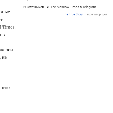
ирные
ет
l Times.
п в
Джерси.
 не
нию ​