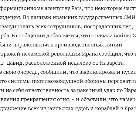
ормационному агентству Fars, что ​некоторые част
еждения. По данным иранских государственных СМИ
эвакуировать ‌всех сотрудников; пострадавших нет,
ба. В сообщении добавляется, что с начала войны 28
 были поражены пять производственных линий.
тражей исламской революции Ирана ‌сообщил, что 
ат-Давид, расположенной недалеко от Назарета.
в свою очередь, сообщили, что зафиксировали пуски
​что системы противовоздушной обороны перехватил
 ‌на себя ответственность за ракетный удар по Изр
вления прекращения огня, - ​и объявили, что наме
движение всех израильских судов и кораблей в Кра