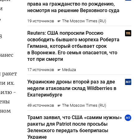
и
,
 ​
нанес
 ракет
и ​их.
аилю -
рены
сном