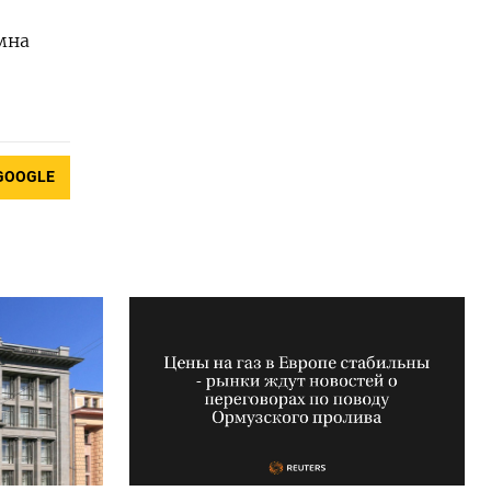
мна
GOOGLE