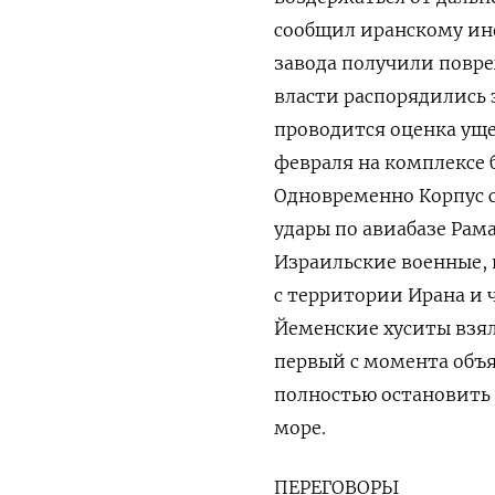
сообщил иранскому инф
завода получили повр
власти распорядились 
проводится оценка ущер
февраля на комплексе
Одновременно Корпус с
удары по авиабазе Рам
Израильские военные, 
с территории Ирана и 
Йеменские хуситы взяли
первый с момента объя
полностью остановить 
море.
ПЕРЕГОВОРЫ