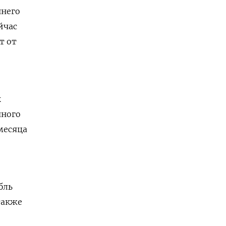
ннего
йчас
т от
к
чного
месяца
ль ​
⁠также