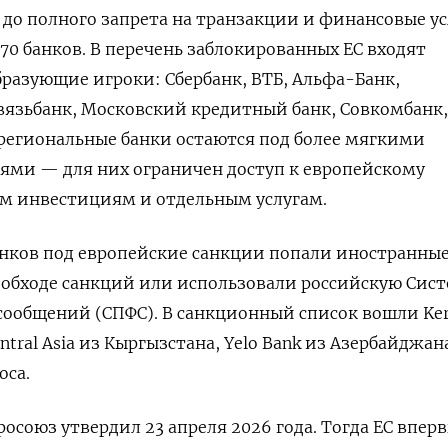
 до полного запрета на транзакции и финансовые ус
70 банков. В перечень заблокированных ЕС входят
азующие игроки: Сбербанк, ВТБ, Альфа-Банк,
вязьбанк, Московский кредитный банк, Совкомбанк,
региональные банки остаются под более мягкими
ями — для них ограничен доступ к европейскому
ым инвестициям и отдельным услугам.
нков под европейские санкции попали иностранные
 обходе санкций или использовали российскую Сис
сообщений (СПФС). В санкционный список вошли Ke
Central Asia из Кыргызстана, Yelo Bank из Азербайджана
оса.
осоюз утвердил 23 апреля 2026 года. Тогда ЕС впер