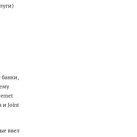
луги)
 банки,
тему
remet
 и Joint
вые ввел