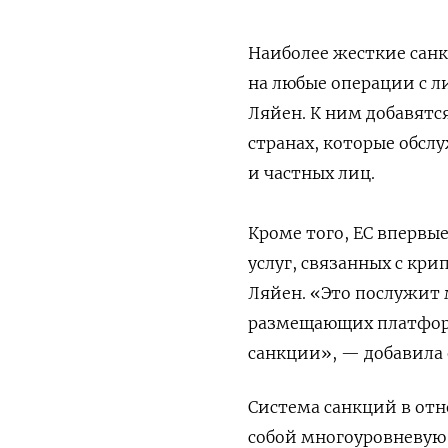
Наиболее жесткие санк
на любые операции с л
Ляйен. К ним добавятс
странах, которые обс
и частных лиц.
Кроме того, ЕС впервы
услуг, связанных с кри
Ляйен.
«
Это послужит
размещающих платформ
санкции», — добавила 
Система санкций в отн
собой многоуровневую 