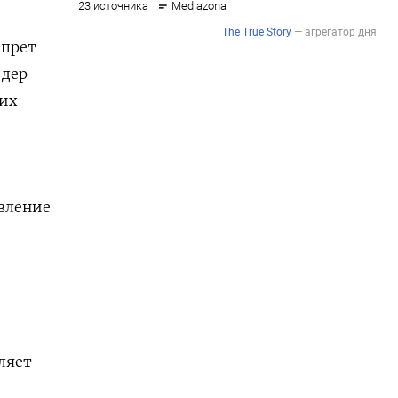
апрет
 дер
их
авление
ляет