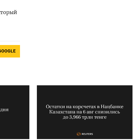
оторый
GOOGLE