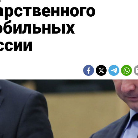
арственного
мобильных
ссии