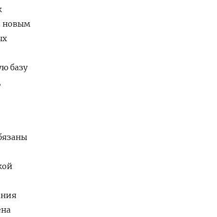
к
о новым
ых
ю базу
,
бязаны
кой
ания
ена