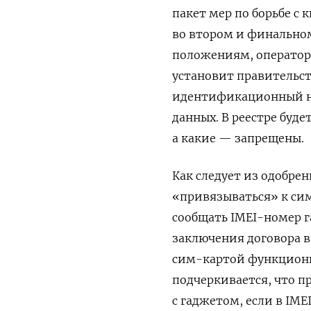
пакет мер по борьбе с
во втором и финально
положениям, оператор
установит правительст
идентификационный но
данных. В реестре буде
а какие — запрещены.
Как следует из одобре
«привязываться» к си
сообщать IMEI-номер га
заключения договора в 
сим-картой функциони
подчеркивается, что п
с гаджетом, если в IME