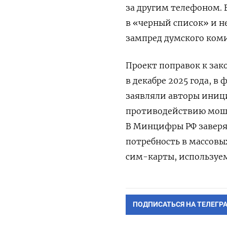
за другим телефоном. 
в «черный список» и не
зампред думского ком
Проект поправок
к зак
в декабре 2025 года, в
заявляли а
вторы иници
противодействию моше
В Минцифры РФ заверял
потребность в массовы
сим-карты, используе
ПОДПИСАТЬСЯ НА ТЕЛЕГР