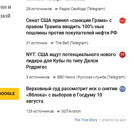
н и ​
жной
GOOGLE