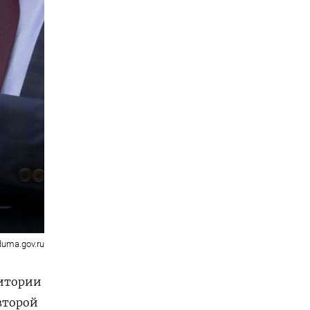
duma.gov.ru
ритории
второй