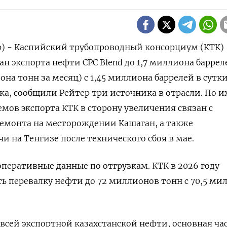
р) - Каспийский трубопроводный консорциум (КТК)
 экспорта нефти CPC Blend до 1,7 ‌миллиона баррел
на тонн за месяц) с 1,45 миллиона баррелей ​в сутки ​
, сообщили ⁠Рейтер три источника ‌в отрасли. По и
емов экспорта КТК в сторону увеличения ​связан с
ремонта на месторождении Кашаган, а также ​
 на Тенгизе после технического сбоя ‌в мае.
перативные данные по отгрузкам. КТК в 2026 ​году
ь ‌перевалку нефти до 72 миллионов тонн с ​70,5 ми
 всей экспортной казахстанской нефти, основная ча