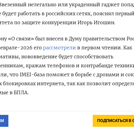
Ввезенный нелегально или украденный гаджет попа
 будет работать в российских сетях, пояснял первы
итета по защите конкуренции Игорь Игошин.
ону «О связи»
был внесен в Думу правительством Ро
 феврале-2026 его
рассмотрели
в первом чтении. Как
ативы, нововведение будет способствовать
нникам, кражам телефонов и контрабанде техник
и, что IMEI-база поможет в борьбе с дронами и со
х блокировках интернета, так как позволит определ
мые в БПЛА.
АМ
ПОДПИСАТЬСЯ В 