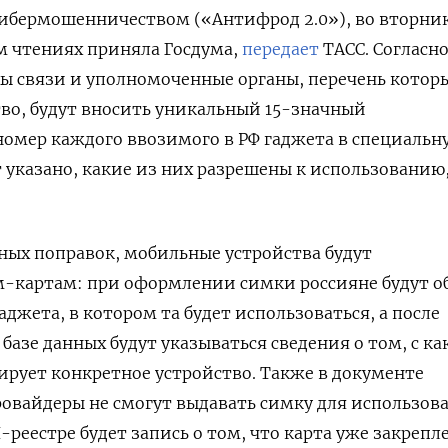
 кибермошенничеством («Антифрод 2.0»), во вторни
м чтениях приняла Госдума,
передает
ТАСС. Согласн
ы связи и уполномоченные органы, перечень котор
во, будут вносить уникальный 15-значный
мер каждого ввозимого в РФ гаджета в специальну
т указано, какие из них разрешены к использованию
нных поправок, мобильные устройства будут
м-картам: при оформлении симки россияне будут о
джета, в котором та будет использоваться, а после
базе данных будут указываться сведения о том, с ка
рует конкретное устройство. Также в документе
ровайдеры не смогут выдавать симку для использов
I-реестре будет запись о том, что карта уже закрепл