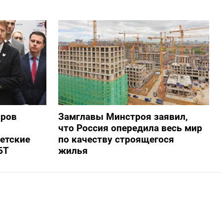
оров
Замглавы Минстроя заявил,
что Россия опередила весь мир
ветские
по качеству строящегося
БТ
жилья