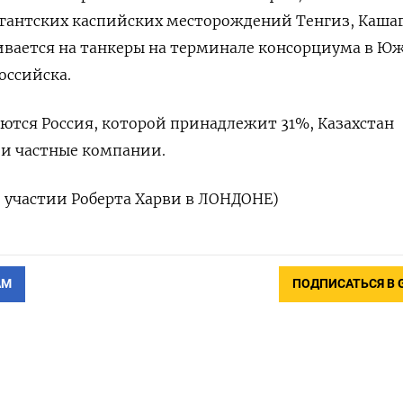
игантских каспийских месторождений Тенгиз, Кашага
ливается на танкеры на терминале консорциума в Ю
оссийска.
тся Россия, ‌которой принадлежит 31%, Казахстан
) и частные ​компании.
и участии Роберта ‌Харви в ЛОНДОНЕ)
АМ
ПОДПИСАТЬСЯ В 